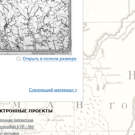
Открыть в полном размере
Следующий материал >
КТРОННЫЕ ПРОЕКТЫ
ронная библиотека
еографии в VR / 360
ал фильмов