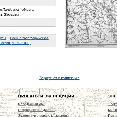
я, Тамбовская область,
ть, Жердевка
арты
›
Военно-топографическая
России (М 1:126 000)
Вернуться в коллекцию
ПРОЕКТЫ И ЭКСПЕДИЦИИ
ЭЛЕ
Молодежный клуб
Элект
Географический диктант
Мир г
Экспедиции и профильные смены
Порт