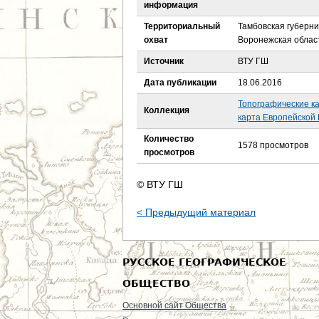
е
информация
Территориальный
Тамбовская губерни
с
охват
Воронежская облас
ь
Источник
ВТУ ГШ
Дата публикации
18.06.2016
Топографические к
Коллекция
карта Европейской 
Количество
1578 просмотров
просмотров
© ВТУ ГШ
< Предыдущий материал
РУССКОЕ ГЕОГРАФИЧЕСКОЕ
ОБЩЕСТВО
Основной сайт Общества