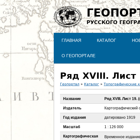
ГЕОПОР
РУССКОГО ГЕОГР
ГЛАВНАЯ
КАТАЛОГ
НО
О ГЕОПОРТАЛЕ
Ряд XVIII. Лист
Геопортал
»
Каталог
»
Топографические 
В
Название
Ряд XVIII. Лист 19.
ы
Издатель
Картографический 
з
Год издания
датировано 1919
Масштаб
1 : 126 000
д
Картографическая
Временное издани