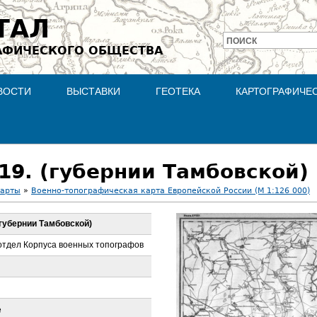
Jump to navigation
ТАЛ
ПОИСК
АФИЧЕСКОГО ОБЩЕСТВА
Форма
поиска
ВОСТИ
ВЫСТАВКИ
ГЕОТЕКА
КАРТОГРАФИЧЕ
 19. (губернии Тамбовской)
карты
»
Военно-топографическая карта Европейской России (М 1:126 000)
 (губернии Тамбовской)
отдел Корпуса военных топографов
е