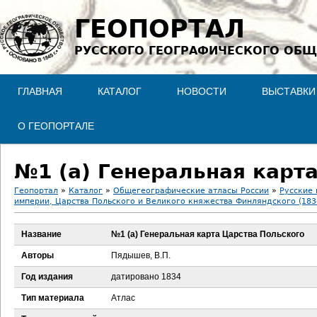
Jump to navigation
ГЕОПОРТАЛ
РУССКОГО ГЕОГРАФИЧЕСКОГО ОБЩ
ГЛАВНАЯ
КАТАЛОГ
НОВОСТИ
ВЫСТАВКИ
О ГЕОПОРТАЛЕ
№1 (a) Генеральная карт
Геопортал
»
Каталог
»
Общегеографические атласы России
»
Русские 
империи, Царства Польского и Великого княжества Финляндского (183
В
Название
№1 (a) Генеральная карта Царства Польского
ы
Авторы
Пядышев, В.П.
з
Год издания
датировано 1834
д
Тип материала
Атлас