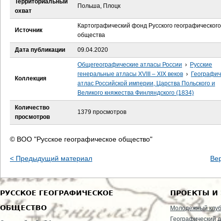
Территориальный
е
Польша, Плоцк
охват
с
Картографический фонд Русского географического
Источник
общества
ь
Дата публикации
09.04.2020
Общегеографические атласы России
›
Русские
генеральные атласы XVIII – XIX веков
›
Географич
Коллекция
атлас Российской империи, Царства Польского и
Великого княжества Финляндского (1834)
Количество
1379 просмотров
просмотров
© ВОО "Русское географическое общество"
< Предыдущий материал
Ве
РУССКОЕ ГЕОГРАФИЧЕСКОЕ
ПРОЕКТЫ И
ОБЩЕСТВО
Молодежный клу
Географический д