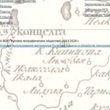
Основной сайт Общества
Экспедиции и пр
Регионы
Экспедиции РГО
Гранты
Фотоконкурс "Сам
События
Контакты
© ВОО "Русское географическое общество", 2013-2026 г.
Условия использования материалов
Политика защиты и обработки персонал