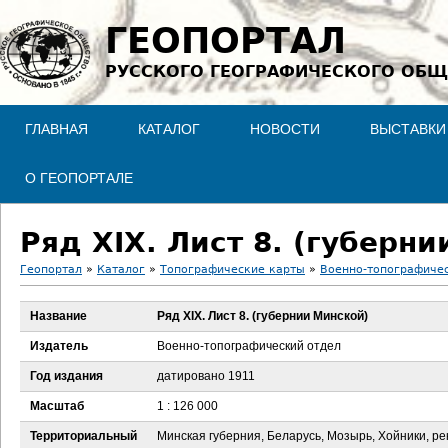
Jump to navigation
ГЕОПОРТАЛ
РУССКОГО ГЕОГРАФИЧЕСКОГО ОБЩ
ГЛАВНАЯ
КАТАЛОГ
НОВОСТИ
ВЫСТАВКИ
О ГЕОПОРТАЛЕ
Ряд XIX. Лист 8. (губерн
Геопортал
»
Каталог
»
Топографические карты
»
Военно-топографичес
В
Название
Ряд XIX. Лист 8. (губернии Минской)
ы
Издатель
Военно-топографический отдел
з
Год издания
датировано 1911
Масштаб
1 : 126 000
д
Территориальный
Минская губерния, Беларусь, Мозырь, Хойники, ре