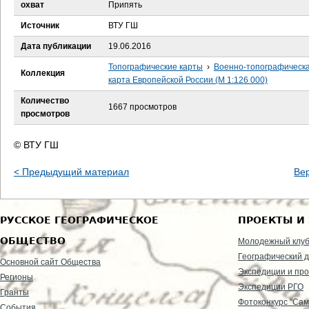
е
охват
Припять
Источник
ВТУ ГШ
с
Дата публикации
19.06.2016
ь
Топографические карты
›
Военно-топографическ
Коллекция
карта Европейской России (М 1:126 000)
Количество
1667 просмотров
просмотров
© ВТУ ГШ
< Предыдущий материал
Ве
РУССКОЕ ГЕОГРАФИЧЕСКОЕ
ПРОЕКТЫ И
ОБЩЕСТВО
Молодежный клу
Географический д
Основной сайт Общества
Экспедиции и пр
Регионы
Экспедиции РГО
Гранты
Фотоконкурс "Сам
События