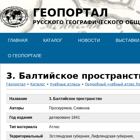
Jump to navigation
ГЕОПОРТАЛ
РУССКОГО ГЕОГРАФИЧЕСКОГО ОБЩ
ГЛАВНАЯ
КАТАЛОГ
НОВОСТИ
ВЫСТАВКИ
О ГЕОПОРТАЛЕ
3. Балтийское пространст
Геопортал
»
Каталог
»
Учебные атласы
»
Подробный учебный атлас Ро
В
Название
3. Балтийское пространство
ы
Авторы
Проскуряков, Семенов
з
Год издания
датировано 1841
Тип материала
Атлас
д
Территориальный
Эстляндская губерния, Лифляндская губерния,