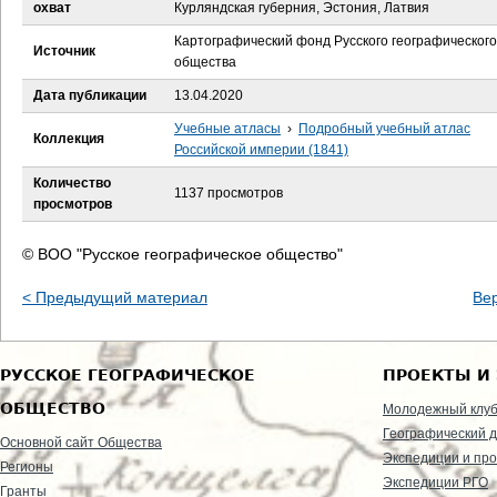
е
охват
Курляндская губерния, Эстония, Латвия
Картографический фонд Русского географического
с
Источник
общества
ь
Дата публикации
13.04.2020
Учебные атласы
›
Подробный учебный атлас
Коллекция
Российской империи (1841)
Количество
1137 просмотров
просмотров
© ВОО "Русское географическое общество"
< Предыдущий материал
Ве
РУССКОЕ ГЕОГРАФИЧЕСКОЕ
ПРОЕКТЫ И
ОБЩЕСТВО
Молодежный клу
Географический д
Основной сайт Общества
Экспедиции и пр
Регионы
Экспедиции РГО
Гранты