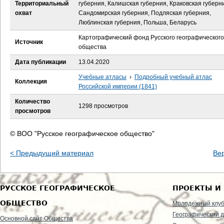
е
Территориальный
губерния, Калишская губерния, Краковская губерн
охват
Сандомирская губерния, Подляская губерния,
с
Люблинская губерния, Польша, Беларусь
Картографический фонд Русского географического
ь
Источник
общества
Дата публикации
13.04.2020
Учебные атласы
›
Подробный учебный атлас
Коллекция
Российской империи (1841)
Количество
1298 просмотров
просмотров
© ВОО "Русское географическое общество"
< Предыдущий материал
Ве
РУССКОЕ ГЕОГРАФИЧЕСКОЕ
ПРОЕКТЫ И
ОБЩЕСТВО
Молодежный клу
Географический д
Основной сайт Общества