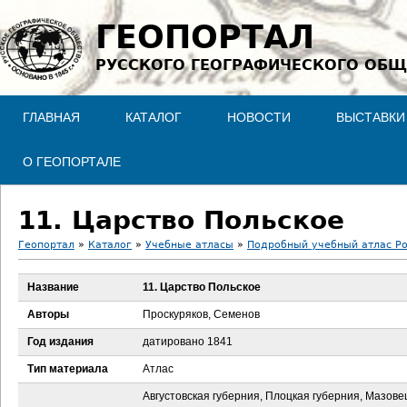
Jump to navigation
ГЕОПОРТАЛ
РУССКОГО ГЕОГРАФИЧЕСКОГО ОБЩ
ГЛАВНАЯ
КАТАЛОГ
НОВОСТИ
ВЫСТАВКИ
О ГЕОПОРТАЛЕ
11. Царство Польское
Геопортал
»
Каталог
»
Учебные атласы
»
Подробный учебный атлас Ро
В
Название
11. Царство Польское
ы
Авторы
Проскуряков, Семенов
з
Год издания
датировано 1841
Тип материала
Атлас
д
Августовская губерния, Плоцкая губерния, Мазове