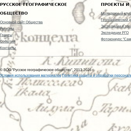
РУССКОЕ ГЕОГРАФИЧЕСКОЕ
ПРОЕКТЫ И
ОБЩЕСТВО
Молодежный клу
Географический д
Основной сайт Общества
Экспедиции и пр
Регионы
Экспедиции РГО
Гранты
Фотоконкурс "Сам
События
Контакты
© ВОО "Русское географическое общество", 2013-2026 г.
Условия использования материалов
Политика защиты и обработки персонал