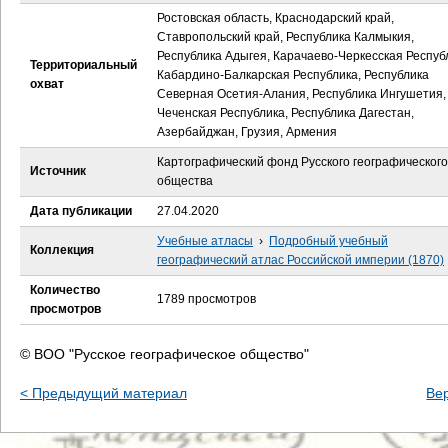
е
Ростовская область, Краснодарский край,
Ставропольский край, Республика Калмыкия,
с
Республика Адыгея, Карачаево-Черкесская Респуб
Территориальный
Кабардино-Балкарская Республика, Республика
ь
охват
Северная Осетия-Алания, Республика Ингушетия,
Чеченская Республика, Республика Дагестан,
Азербайджан, Грузия, Армения
Картографический фонд Русского географического
Источник
общества
Дата публикации
27.04.2020
Учебные атласы
›
Подробный учебный
Коллекция
географический атлас Российской империи (1870)
Количество
1789 просмотров
просмотров
© ВОО "Русское географическое общество"
< Предыдущий материал
Ве