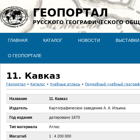
Jump to navigation
ГЕОПОРТАЛ
РУССКОГО ГЕОГРАФИЧЕСКОГО ОБЩ
ГЛАВНАЯ
КАТАЛОГ
НОВОСТИ
ВЫСТАВКИ
О ГЕОПОРТАЛЕ
11. Кавказ
Геопортал
»
Каталог
»
Учебные атласы
»
Подробный учебный географи
В
Название
11. Кавказ
ы
Издатель
Картографическое заведение А. А. Ильина
з
Год издания
датировано 1870
Тип материала
Атлас
д
Масштаб
1 : 4 200 000