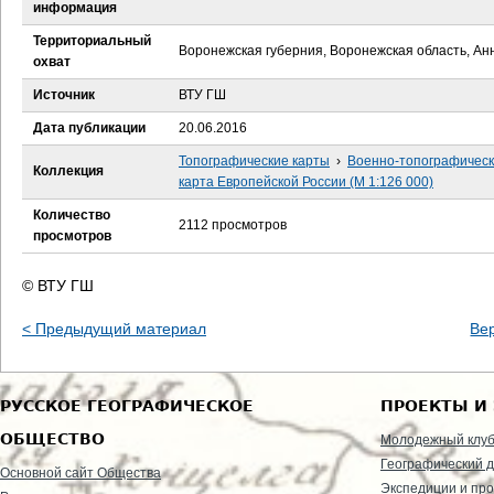
е
информация
Территориальный
с
Воронежская губерния, Воронежская область, Ан
охват
ь
Источник
ВТУ ГШ
Дата публикации
20.06.2016
Топографические карты
›
Военно-топографичес
Коллекция
карта Европейской России (М 1:126 000)
Количество
2112 просмотров
просмотров
© ВТУ ГШ
< Предыдущий материал
Ве
РУССКОЕ ГЕОГРАФИЧЕСКОЕ
ПРОЕКТЫ И
ОБЩЕСТВО
Молодежный клу
Географический д
Основной сайт Общества
Экспедиции и пр