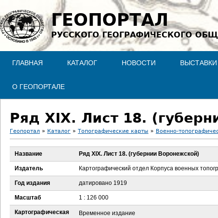
Jump to navigation
ГЕОПОРТАЛ
РУССКОГО ГЕОГРАФИЧЕСКОГО ОБЩ
ГЛАВНАЯ
КАТАЛОГ
НОВОСТИ
ВЫСТАВКИ
О ГЕОПОРТАЛЕ
Ряд XIX. Лист 18. (губер
Геопортал
»
Каталог
»
Топографические карты
»
Военно-топографичес
В
Название
Ряд XIX. Лист 18. (губернии Воронежской)
ы
Издатель
Картографический отдел Корпуса военных топог
з
Год издания
датировано 1919
Масштаб
1 : 126 000
д
Картографическая
Временное издание