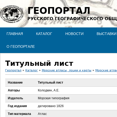
Jump to navigation
ГЕОПОРТАЛ
РУССКОГО ГЕОГРАФИЧЕСКОГО ОБЩ
ГЛАВНАЯ
КАТАЛОГ
НОВОСТИ
ВЫСТАВКИ
О ГЕОПОРТАЛЕ
Титульный лист
Геопортал
»
Каталог
»
Морские атласы, лоции и карты
»
Морские атла
В
Название
Титульный лист
ы
Авторы
Колодкин, А.Е.
з
Издатель
Морская типография
Год издания
датировано 1826
д
Тип материала
Атлас