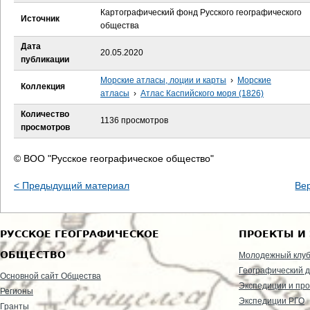
е
Картографический фонд Русского географического
Источник
общества
с
Дата
20.05.2020
ь
публикации
Морские атласы, лоции и карты
›
Морские
Коллекция
атласы
›
Атлас Каспийского моря (1826)
Количество
1136 просмотров
просмотров
© ВОО "Русское географическое общество"
< Предыдущий материал
Ве
РУССКОЕ ГЕОГРАФИЧЕСКОЕ
ПРОЕКТЫ И
ОБЩЕСТВО
Молодежный клу
Географический д
Основной сайт Общества
Экспедиции и пр
Регионы
Экспедиции РГО
Гранты