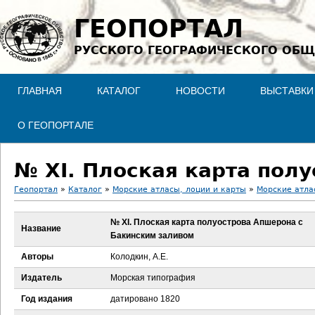
Jump to navigation
ГЕОПОРТАЛ
РУССКОГО ГЕОГРАФИЧЕСКОГО ОБЩ
ГЛАВНАЯ
КАТАЛОГ
НОВОСТИ
ВЫСТАВКИ
О ГЕОПОРТАЛЕ
Геопортал
»
Каталог
»
Морские атласы, лоции и карты
»
Морские атла
В
№ XI. Плоская карта полуострова Апшерона с
Название
Бакинским заливом
ы
Авторы
Колодкин, А.Е.
з
Издатель
Морская типография
д
Год издания
датировано 1820