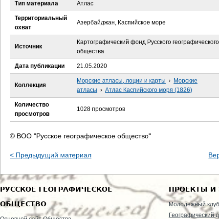
е
Тип материала
Атлас
Территориальный
с
Азербайджан, Каспийское море
охват
ь
Картографический фонд Русского географического
Источник
общества
Дата публикации
21.05.2020
Морские атласы, лоции и карты
›
Морские
Коллекция
атласы
›
Атлас Каспийского моря (1826)
Количество
1028 просмотров
просмотров
© ВОО "Русское географическое общество"
< Предыдущий материал
Ве
РУССКОЕ ГЕОГРАФИЧЕСКОЕ
ПРОЕКТЫ И
ОБЩЕСТВО
Молодежный клу
Географический д
Основной сайт Общества