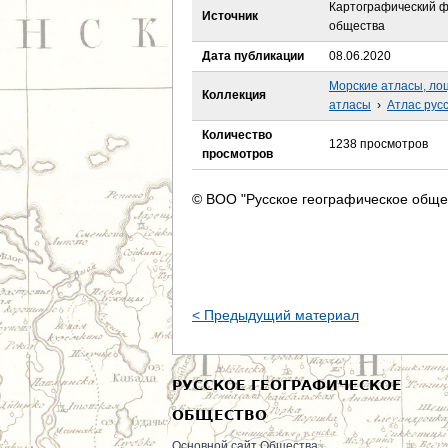
е
Картографический ф
Источник
общества
с
Дата публикации
08.06.2020
ь
Морские атласы, ло
Коллекция
атласы
›
Атлас рус
Количество
1238 просмотров
просмотров
© ВОО "Русское географическое обще
< Предыдущий материал
РУССКОЕ ГЕОГРАФИЧЕСКОЕ
ОБЩЕСТВО
Основной сайт Общества