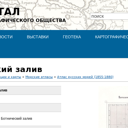
Jump to navigation
ТАЛ
ПОИСК
АФИЧЕСКОГО ОБЩЕСТВА
Форма
поиска
ВОСТИ
ВЫСТАВКИ
ГЕОТЕКА
КАРТОГРАФИЧЕ
ский залив
оции и карты
»
Морские атласы
»
Атлас русских морей (1855-1880)
залив
 Ботнический залив