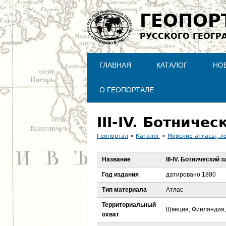
ГЕОПОР
РУССКОГО ГЕОГР
ГЛАВНАЯ
КАТАЛОГ
НО
О ГЕОПОРТАЛЕ
III-IV. Ботниче
Геопортал
»
Каталог
»
Морские атласы, л
В
Название
III-IV. Ботнический 
ы
Год издания
датировано 1880
з
Тип материала
Атлас
Территориальный
д
Швеция, Финляндия,
охват