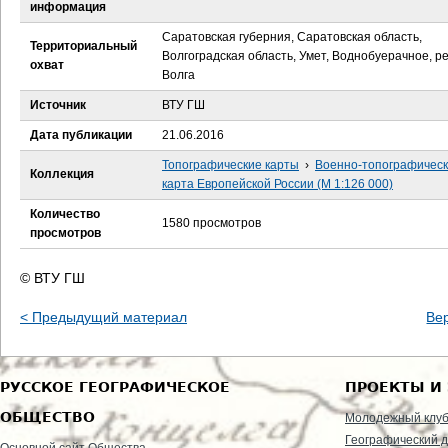
е
информация
Саратовская губерния, Саратовская область,
с
Территориальный
Волгоградская область, Умет, Воднобуерачное, р
охват
Волга
ь
Источник
ВТУ ГШ
Дата публикации
21.06.2016
Топографические карты
›
Военно-топографичес
Коллекция
карта Европейской России (М 1:126 000)
Количество
1580 просмотров
просмотров
© ВТУ ГШ
< Предыдущий материал
Ве
РУССКОЕ ГЕОГРАФИЧЕСКОЕ
ПРОЕКТЫ И
ОБЩЕСТВО
Молодежный клу
Географический д
Основной сайт Общества