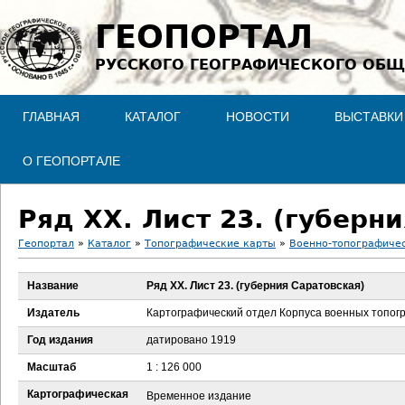
Jump to navigation
ГЕОПОРТАЛ
РУССКОГО ГЕОГРАФИЧЕСКОГО ОБЩ
ГЛАВНАЯ
КАТАЛОГ
НОВОСТИ
ВЫСТАВКИ
О ГЕОПОРТАЛЕ
Ряд XX. Лист 23. (губерн
Геопортал
»
Каталог
»
Топографические карты
»
Военно-топографичес
В
Название
Ряд XX. Лист 23. (губерния Саратовская)
ы
Издатель
Картографический отдел Корпуса военных топог
з
Год издания
датировано 1919
Масштаб
1 : 126 000
д
Картографическая
Временное издание