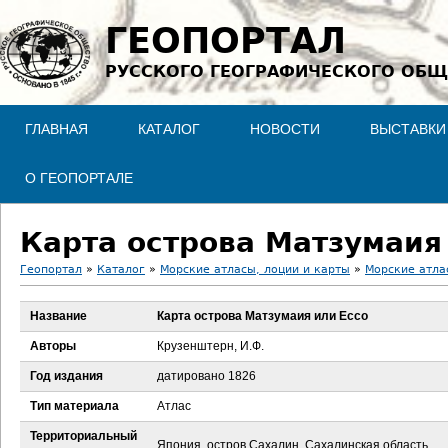
Jump to navigation
ГЕОПОРТАЛ
РУССКОГО ГЕОГРАФИЧЕСКОГО ОБЩ
ГЛАВНАЯ
КАТАЛОГ
НОВОСТИ
ВЫСТАВКИ
О ГЕОПОРТАЛЕ
Карта острова Матзумаия
Геопортал
»
Каталог
»
Морские атласы, лоции и карты
»
Морские атла
В
Название
Карта острова Матзумаия или Ессо
ы
Авторы
Крузенштерн, И.Ф.
з
Год издания
датировано 1826
Тип материала
Атлас
д
Территориальный
Япония, остров Сахалин, Сахалинская область