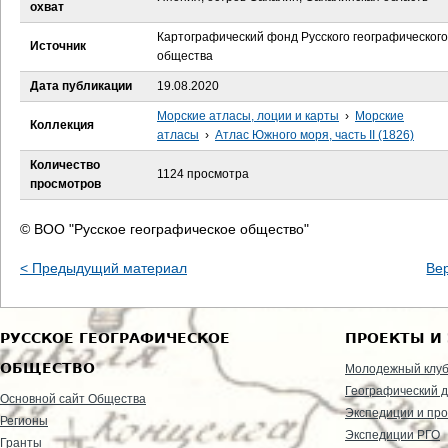
е
охват
Картографический фонд Русского географического
с
Источник
общества
ь
Дата публикации
19.08.2020
Морские атласы, лоции и карты
›
Морские
Коллекция
атласы
›
Атлас Южного моря, часть II (1826)
Количество
1124 просмотра
просмотров
© ВОО "Русское географическое общество"
< Предыдущий материал
Ве
РУССКОЕ ГЕОГРАФИЧЕСКОЕ
ПРОЕКТЫ И
ОБЩЕСТВО
Молодежный клу
Географический д
Основной сайт Общества
Экспедиции и пр
Регионы
Экспедиции РГО
Гранты