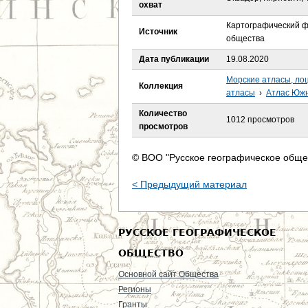
е
охват
Картографический ф
с
Источник
общества
ь
Дата публикации
19.08.2020
Морские атласы, ло
Коллекция
атласы
›
Атлас Южно
Количество
1012 просмотров
просмотров
© ВОО "Русское географическое обще
< Предыдущий материал
РУССКОЕ ГЕОГРАФИЧЕСКОЕ
ОБЩЕСТВО
Основной сайт Общества
Регионы
Гранты