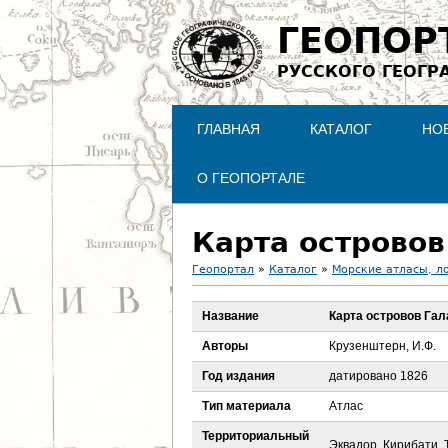
ГЕОПОР
РУССКОГО ГЕОГР
ГЛАВНАЯ
КАТАЛОГ
НО
О ГЕОПОРТАЛЕ
Карта островов
Геопортал
»
Каталог
»
Морские атласы, л
В
Название
Карта островов Гал
ы
Авторы
Крузенштерн, И.Ф.
з
Год издания
датировано 1826
Тип материала
Атлас
д
Территориальный
Эквадор, Кирибати, 