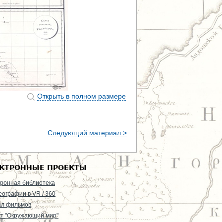
Открыть в полном размере
Следующий материал >
КТРОННЫЕ ПРОЕКТЫ
ронная библиотека
еографии в VR / 360
ал фильмов
т "Окружающий мир"