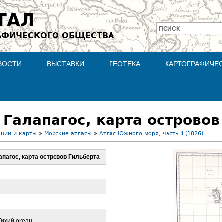
Jump to navigation
ТАЛ
ПОИСК
АФИЧЕСКОГО ОБЩЕСТВА
Форма
поиска
ВОСТИ
ВЫСТАВКИ
ГЕОТЕКА
КАРТОГРАФИЧЕ
 Галапагос, карта островов
оции и карты
»
Морские атласы
»
Атлас Южного моря, часть II (1826)
апагос, карта островов Гильберта
Тихий океан