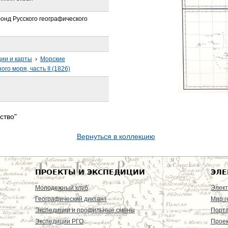
онд Русского географического
ции и карты
›
Морские
го моря, часть II (1826)
ство"
Вернуться в коллекцию
ПРОЕКТЫ И ЭКСПЕДИЦИИ
ЭЛЕ
Молодежный клуб
Элект
Географический диктант
Мир г
Экспедиции и профильные смены
Порт
Экспедиции РГО
Проек