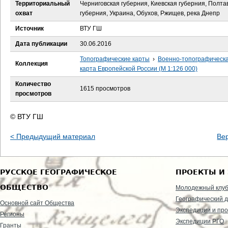
е
Территориальный
Черниговская губерния, Киевская губерния, Полта
охват
губерния, Украина, Обухов, Ржищев, река Днепр
с
Источник
ВТУ ГШ
ь
Дата публикации
30.06.2016
Топографические карты
›
Военно-топографическ
Коллекция
карта Европейской России (М 1:126 000)
Количество
1615 просмотров
просмотров
© ВТУ ГШ
< Предыдущий материал
Ве
РУССКОЕ ГЕОГРАФИЧЕСКОЕ
ПРОЕКТЫ И
ОБЩЕСТВО
Молодежный клу
Географический д
Основной сайт Общества
Экспедиции и пр
Регионы
Экспедиции РГО
Гранты