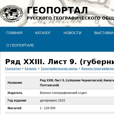
Jump to navigation
ГЕОПОРТАЛ
РУССКОГО ГЕОГРАФИЧЕСКОГО ОБЩ
ГЛАВНАЯ
КАТАЛОГ
НОВОСТИ
ВЫСТАВКИ
О ГЕОПОРТАЛЕ
Геопортал
»
Каталог
»
Топографические карты
»
Военно-топографичес
В
Ряд XXIII. Лист 9. (губернии Черниговской, Киевс
Название
Полтавской)
ы
Издатель
Военно-топографический отдел
з
Год издания
датировано 1915
д
Масштаб
1 : 126 000