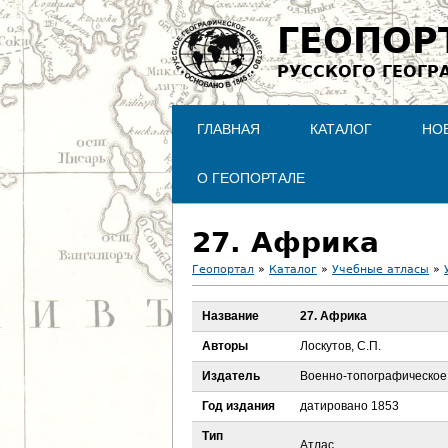
ГЕОПОР
РУССКОГО ГЕОГР
ГЛАВНАЯ
КАТАЛОГ
НО
О ГЕОПОРТАЛЕ
27. Африка
Геопортал
»
Каталог
»
Учебные атласы
»
В
Название
27. Африка
ы
Авторы
Лоскутов, С.П.
з
Издатель
Военно-топографическое
Год издания
датировано 1853
д
Тип
Атлас