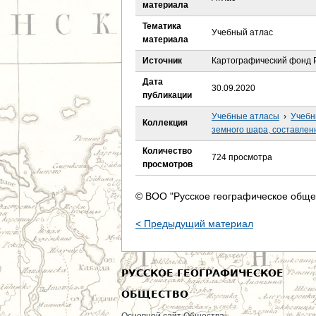
е
материала
Тематика
с
Учебный атлас
материала
ь
Источник
Картографический фонд Р
Дата
30.09.2020
публикации
Учебные атласы
›
Учебн
Коллекция
земного шара, составлен
Количество
724 просмотра
просмотров
© ВОО "Русское географическое обще
< Предыдущий материал
РУССКОЕ ГЕОГРАФИЧЕСКОЕ
ОБЩЕСТВО
Основной сайт Общества