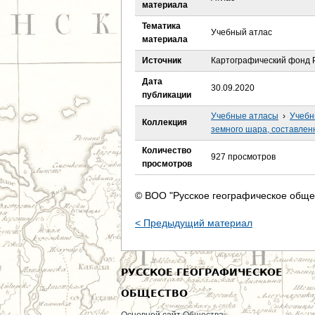
е
материала
Тематика
с
Учебный атлас
материала
ь
Источник
Картографический фонд Р
Дата
30.09.2020
публикации
Учебные атласы
›
Учебн
Коллекция
земного шара, составлен
Количество
927 просмотров
просмотров
© ВОО "Русское географическое обще
< Предыдущий материал
РУССКОЕ ГЕОГРАФИЧЕСКОЕ
ОБЩЕСТВО
Основной сайт Общества