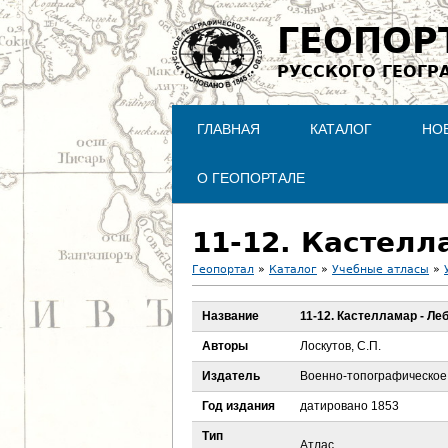
ГЕОПОР
РУССКОГО ГЕОГР
ГЛАВНАЯ
КАТАЛОГ
НО
О ГЕОПОРТАЛЕ
11-12. Кастелл
Геопортал
»
Каталог
»
Учебные атласы
»
В
Название
11-12. Кастелламар - Ле
ы
Авторы
Лоскутов, С.П.
з
Издатель
Военно-топографическое
Год издания
датировано 1853
д
Тип
Атлас