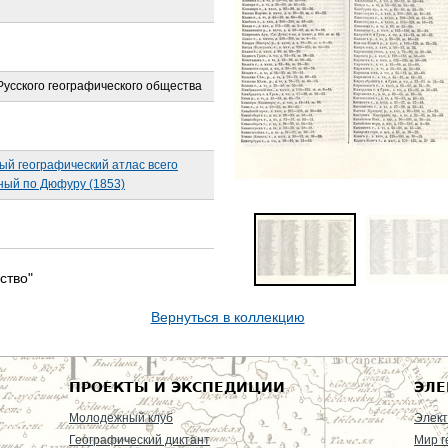
усского географического общества
ый географический атлас всего
ный по Дюфуру (1853)
ство"
Вернуться в коллекцию
ПРОЕКТЫ И ЭКСПЕДИЦИИ
ЭЛЕ
Молодежный клуб
Элект
Географический диктант
Мир г