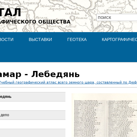
Jump to navigation
ТАЛ
ПОИСК
АФИЧЕСКОГО ОБЩЕСТВА
Форма
поиска
ВОСТИ
ВЫСТАВКИ
ГЕОТЕКА
КАРТОГРАФИЧЕ
амар - Лебедянь
Учебный географический атлас всего земного шара, составленный по Дюф
бедянь
 депо