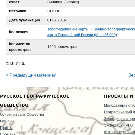
е
охват
Винница, Липовец
Источник
ВТУ ГШ
с
Дата публикации
01.07.2016
ь
Топографические карты
›
Военно-топографическ
Коллекция
карта Европейской России (М 1:126 000)
Количество
1640 просмотров
просмотров
© ВТУ ГШ
< Предыдущий материал
Ве
РУССКОЕ ГЕОГРАФИЧЕСКОЕ
ПРОЕКТЫ И
ОБЩЕСТВО
Молодежный клу
Географический д
Основной сайт Общества
Экспедиции и пр
Регионы
Экспедиции РГО
Гранты
Фотоконкурс "Сам
События