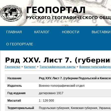
Jump to navigation
ГЕОПОРТАЛ
РУССКОГО ГЕОГРАФИЧЕСКОГО ОБЩ
ГЛАВНАЯ
КАТАЛОГ
НОВОСТИ
ВЫСТАВКИ
О ГЕОПОРТАЛЕ
Ряд XXV. Лист 7. (губерн
Геопортал
»
Каталог
»
Топографические карты
»
Военно-топографичес
В
Название
Ряд XXV. Лист 7. (губернии Подольской и Киевск
ы
Издатель
Военно-топографический отдел
з
Год издания
датировано 1917
Масштаб
1 : 126 000
д
Территориальный
Подольская губерния, Киевская губерния, Украина