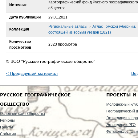
е
Картографический фонд Русского географического
Источник
общества
с
Дата публикации
29.01.2021
ь
Региональные атласы
›
Атлас Томской губернии,
Коллекция
состоящей из восьми уездов (1821)
Количество
2323 просмотра
просмотров
© ВОО "Русское географическое общество"
< Предыдущий материал
Ве
РУССКОЕ ГЕОГРАФИЧЕСКОЕ
ПРОЕКТЫ И
ОБЩЕСТВО
Молодежный клу
Географический д
Основной сайт Общества
Экспедиции и пр
Регионы
Экспедиции РГО
Гранты
Фотоконкурс "Сам
События