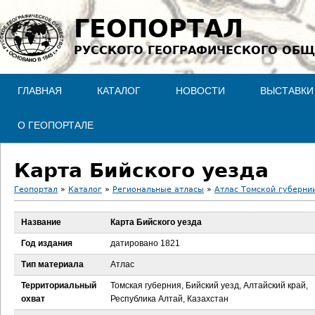
Jump to navigation
ГЕОПОРТАЛ
РУССКОГО ГЕОГРАФИЧЕСКОГО ОБЩ
ГЛАВНАЯ
КАТАЛОГ
НОВОСТИ
ВЫСТАВКИ
О ГЕОПОРТАЛЕ
Карта Бийского уезда
Геопортал
»
Каталог
»
Региональные атласы
»
Атлас Томской губернии
В
Название
Карта Бийского уезда
ы
Год издания
датировано 1821
з
Тип материала
Атлас
Территориальный
Томская губерния, Бийский уезд, Алтайский край,
д
охват
Республика Алтай, Казахстан