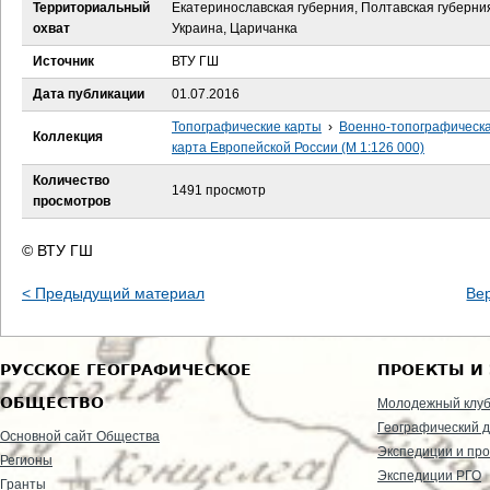
е
Территориальный
Екатеринославская губерния, Полтавская губерни
охват
Украина, Царичанка
с
Источник
ВТУ ГШ
ь
Дата публикации
01.07.2016
Топографические карты
›
Военно-топографическ
Коллекция
карта Европейской России (М 1:126 000)
Количество
1491 просмотр
просмотров
© ВТУ ГШ
< Предыдущий материал
Ве
РУССКОЕ ГЕОГРАФИЧЕСКОЕ
ПРОЕКТЫ И
ОБЩЕСТВО
Молодежный клу
Географический д
Основной сайт Общества
Экспедиции и пр
Регионы
Экспедиции РГО
Гранты