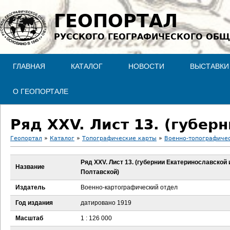
Jump to navigation
ГЕОПОРТАЛ
РУССКОГО ГЕОГРАФИЧЕСКОГО ОБЩ
ГЛАВНАЯ
КАТАЛОГ
НОВОСТИ
ВЫСТАВКИ
О ГЕОПОРТАЛЕ
Геопортал
»
Каталог
»
Топографические карты
»
Военно-топографичес
В
Ряд XXV. Лист 13. (губернии Екатеринославской 
Название
Полтавской)
ы
Издатель
Военно-картографический отдел
з
Год издания
датировано 1919
д
Масштаб
1 : 126 000