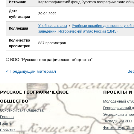
е
Источник
Картографический фонд Русского географического общ
Дата
с
20.04.2021
публикации
ь
Учебные атласы
›
Учебные пособия для военно-учеб
Коллекция
заведений. Исторический атлас России (1845)
Количество
887 просмотров
просмотров
© ВОО "Русское географическое общество"
< Предыдущий материал
Ве
РУССКОЕ ГЕОГРАФИЧЕСКОЕ
ПРОЕКТЫ И
ОБЩЕСТВО
Молодежный клу
Географический д
Основной сайт Общества
Экспедиции и пр
Регионы
Экспедиции РГО
Гранты
Фотоконкурс "Сам
События