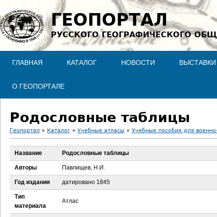
Jump to navigation
ГЕОПОРТАЛ
РУССКОГО ГЕОГРАФИЧЕСКОГО ОБЩ
ГЛАВНАЯ
КАТАЛОГ
НОВОСТИ
ВЫСТАВКИ
О ГЕОПОРТАЛЕ
Родословные таблицы
Геопортал
»
Каталог
»
Учебные атласы
»
Учебные пособия для военно-
В
Название
Родословные таблицы
ы
Авторы
Павлищев, Н.И.
з
Год издания
датировано 1845
Тип
д
Атлас
материала