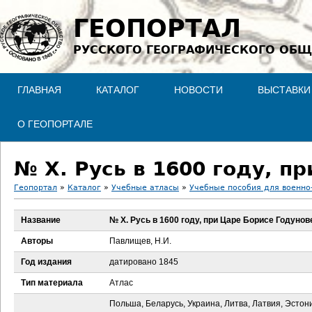
Jump to navigation
ГЕОПОРТАЛ
РУССКОГО ГЕОГРАФИЧЕСКОГО ОБЩ
ГЛАВНАЯ
КАТАЛОГ
НОВОСТИ
ВЫСТАВКИ
О ГЕОПОРТАЛЕ
№ X. Русь в 1600 году, п
Геопортал
»
Каталог
»
Учебные атласы
»
Учебные пособия для военно-
В
Название
№ X. Русь в 1600 году, при Царе Борисе Годунов
ы
Авторы
Павлищев, Н.И.
з
Год издания
датировано 1845
Тип материала
Атлас
д
Польша, Беларусь, Украина, Литва, Латвия, Эстон