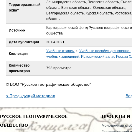
е
Ленинградская область, Псковская область, Смол
Территориальный
область, Брянская область, Орловская область,
охват
с
Белгородская область, Курская область, Ростовска
область
ь
Картографический фонд Русского географического
Источник
общества
Дата публикации
20.04.2021
Учебные атласы
›
Учебные пособия для военно-
Коллекция
учебных заведений. Исторический атлас России (
Количество
793 просмотра
просмотров
© ВОО "Русское географическое общество"
< Предыдущий материал
Ве
РУССКОЕ ГЕОГРАФИЧЕСКОЕ
ПРОЕКТЫ И
ОБЩЕСТВО
Молодежный клу
Географический д