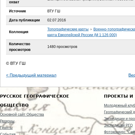
е
охват
Источник
ВТУ ГШ
с
Дата публикации
02.07.2016
ь
Топографические карты
›
Военно-топографическ
Коллекция
карта Европейской России (М 1:126 000)
Количество
1480 просмотров
просмотров
© ВТУ ГШ
< Предыдущий материал
Ве
РУССКОЕ ГЕОГРАФИЧЕСКОЕ
ПРОЕКТЫ И
ОБЩЕСТВО
Молодежный клу
Географический д
Основной сайт Общества
Экспедиции и пр
Регионы
Экспедиции РГО
Гранты
Фотоконкурс "Сам
События