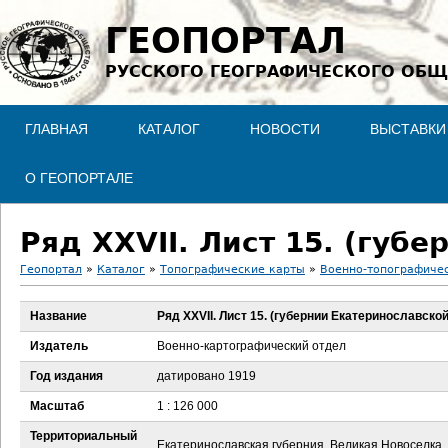
Jump to navigation
ГЕОПОРТАЛ
РУССКОГО ГЕОГРАФИЧЕСКОГО ОБЩ
ГЛАВНАЯ
КАТАЛОГ
НОВОСТИ
ВЫСТАВКИ
О ГЕОПОРТАЛЕ
Ряд XXVII. Лист 15. (губ
Геопортал
»
Каталог
»
Топографические карты
»
Военно-топографичес
В
Название
Ряд XXVII. Лист 15. (губернии Екатеринославской
ы
Издатель
Военно-картографический отдел
з
Год издания
датировано 1919
Масштаб
1 : 126 000
д
Территориальный
Екатеринославская губерния, Великая Новоселка