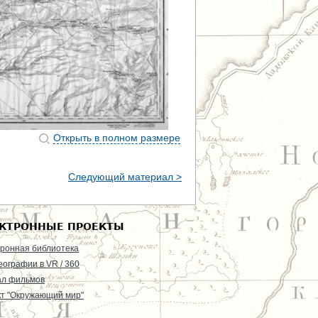
Открыть в полном размере
Следующий материал >
КТРОННЫЕ ПРОЕКТЫ
ронная библиотека
еографии в VR / 360
ал фильмов
т "Окружающий мир"