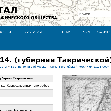
Jump to navigation
ТАЛ
ПОИСК
АФИЧЕСКОГО ОБЩЕСТВА
Форма
поиска
ВОСТИ
ВЫСТАВКИ
ГЕОТЕКА
КАРТОГРАФИЧЕ
 14. (губернии Таврической
карты
»
Военно-топографическая карта Европейской России (М 1:126 000)
(губернии Таврической)
тдел Корпуса военных топографов
я, Токмак, Мелитополь