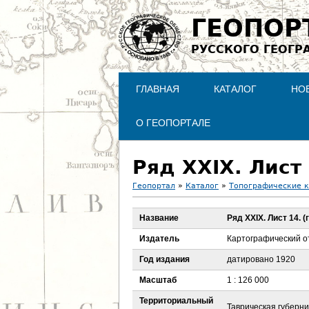
ГЕОПОР
РУССКОГО ГЕОГР
ГЛАВНАЯ
КАТАЛОГ
НО
О ГЕОПОРТАЛЕ
Ряд XXIX. Лист
Геопортал
»
Каталог
»
Топографические 
В
Название
Ряд XXIX. Лист 14. 
ы
Издатель
Картографический о
з
Год издания
датировано 1920
Масштаб
1 : 126 000
д
Территориальный
Таврическая губерни