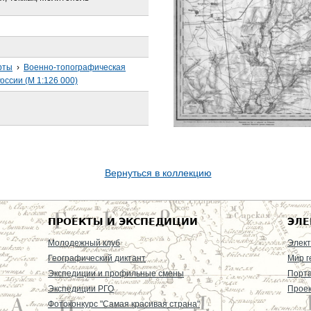
рты
›
Военно-топографическая
оссии (М 1:126 000)
Вернуться в коллекцию
ПРОЕКТЫ И ЭКСПЕДИЦИИ
ЭЛЕ
Молодежный клуб
Элект
Географический диктант
Мир г
Экспедиции и профильные смены
Порт
Экспедиции РГО
Проек
Фотоконкурс "Самая красивая страна"