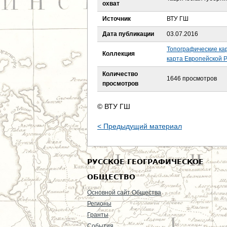
е
охват
Источник
ВТУ ГШ
с
Дата публикации
03.07.2016
ь
Топографические ка
Коллекция
карта Европейской Р
Количество
1646 просмотров
просмотров
© ВТУ ГШ
< Предыдущий материал
РУССКОЕ ГЕОГРАФИЧЕСКОЕ
ОБЩЕСТВО
Основной сайт Общества
Регионы
Гранты
События