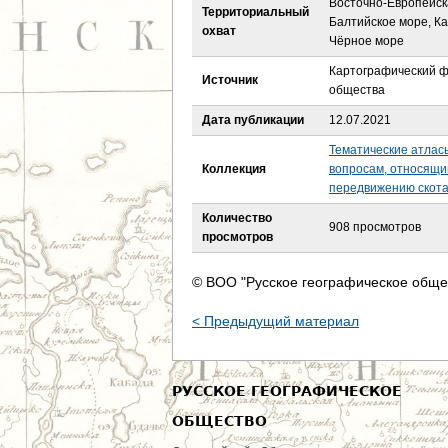
Восточно-Европейск
е
Территориальный
Балтийское море, Ка
охват
Чёрное море
с
Картографический ф
Источник
ь
общества
Дата публикации
12.07.2021
Тематические атлас
Коллекция
вопросам, относящим
передвижению скота 
Количество
908 просмотров
просмотров
© ВОО "Русское географическое обще
< Предыдущий материал
РУССКОЕ ГЕОГРАФИЧЕСКОЕ
ОБЩЕСТВО