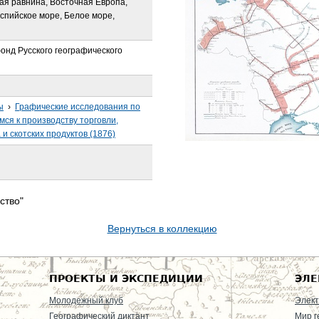
ая равнина, Восточная Европа,
спийское море, Белое море,
онд Русского географического
ы
›
Графические исследования по
ся к производству торговли,
и скотских продуктов (1876)
ство"
Вернуться в коллекцию
ПРОЕКТЫ И ЭКСПЕДИЦИИ
ЭЛЕ
Молодежный клуб
Элект
Географический диктант
Мир г