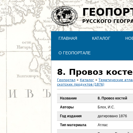
ГЕОПОР
РУССКОГО ГЕОГР
ГЛАВНАЯ
КАТАЛОГ
НО
О ГЕОПОРТАЛЕ
8. Провоз кост
Геопортал
»
Каталог
»
Тематические атла
скотских продуктов (1876)
В
Название
8. Провоз костей
ы
Авторы
Блох, И.С.
з
Год издания
датировано 1876
д
Тип материала
Атлас