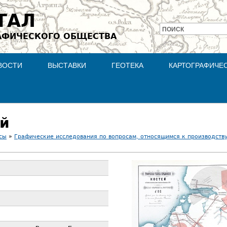
Jump to navigation
ТАЛ
ПОИСК
АФИЧЕСКОГО ОБЩЕСТВА
Форма
поиска
ВОСТИ
ВЫСТАВКИ
ГЕОТЕКА
КАРТОГРАФИЧЕ
ей
сы
»
Графические исследования по вопросам, относящимся к производств