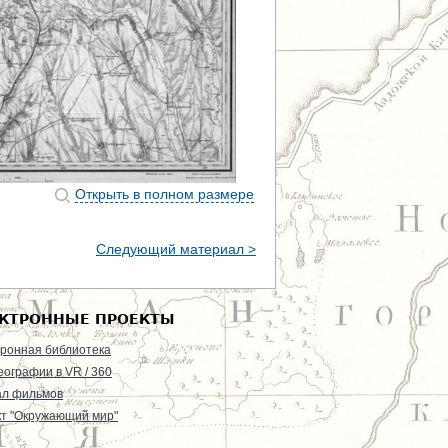
Открыть в полном размере
Следующий материал >
КТРОННЫЕ ПРОЕКТЫ
ронная библиотека
еографии в VR / 360
ал фильмов
т "Окружающий мир"