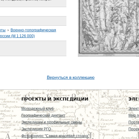
рты
›
Военно-топографическая
оссии (М 1:126 000)
Вернуться в коллекцию
ПРОЕКТЫ И ЭКСПЕДИЦИИ
ЭЛЕ
Молодежный клуб
Элект
Географический диктант
Мир г
Экспедиции и профильные смены
Порт
Экспедиции РГО
Проек
Фотоконкурс "Самая красивая страна"