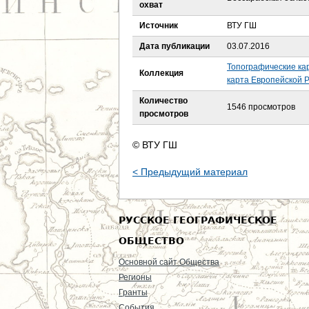
е
охват
Источник
ВТУ ГШ
с
Дата публикации
03.07.2016
ь
Топографические ка
Коллекция
карта Европейской Р
Количество
1546 просмотров
просмотров
© ВТУ ГШ
< Предыдущий материал
РУССКОЕ ГЕОГРАФИЧЕСКОЕ
ОБЩЕСТВО
Основной сайт Общества
Регионы
Гранты
События