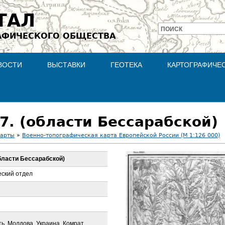
Jump to navigation
ТАЛ
ПОИСК
АФИЧЕСКОГО ОБЩЕСТВА
Форма
поиска
ВОСТИ
ВЫСТАВКИ
ГЕОТЕКА
КАРТОГРАФИЧЕ
 7. (области Бессарабской)
карты
»
Военно-топографическая карта Европейской России (М 1:126 000)
области Бессарабской)
ский отдел
ь, Молдова, Украина, Комрат