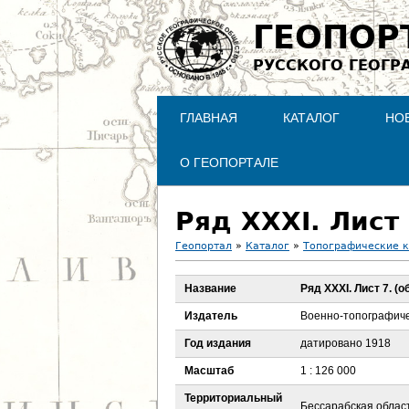
ГЕОПОР
РУССКОГО ГЕОГР
ГЛАВНАЯ
КАТАЛОГ
НО
О ГЕОПОРТАЛЕ
Ряд XXXI. Лист
Геопортал
»
Каталог
»
Топографические 
В
Название
Ряд XXXI. Лист 7. (
ы
Издатель
Военно-топографиче
з
Год издания
датировано 1918
Масштаб
1 : 126 000
д
Территориальный
Бессарабская област