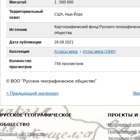
е
Масштаб
1 : 500 000
Территориальный
с
США, Нью-Йорк
охват
ь
Картографический фонд Русского географическ
Источник
общества
Дата публикации
26.08.2021
Коллекция
Атласы мира
›
Атлас мира (1940)
Количество
756 просмотров
просмотров
© ВОО "Русское географическое общество"
< Предыдущий материал
Ве
РУССКОЕ ГЕОГРАФИЧЕСКОЕ
ПРОЕКТЫ И
ОБЩЕСТВО
Молодежный клу
Географический д
Основной сайт Общества
Экспедиции и пр