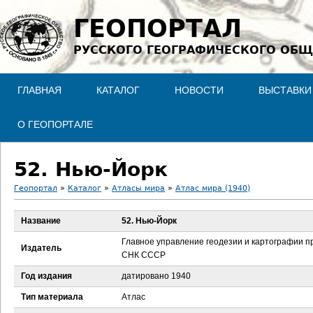
Jump to navigation
ГЕОПОРТАЛ
РУССКОГО ГЕОГРАФИЧЕСКОГО ОБЩ
ГЛАВНАЯ
КАТАЛОГ
НОВОСТИ
ВЫСТАВКИ
О ГЕОПОРТАЛЕ
52. Нью-Йорк
Геопортал
»
Каталог
»
Атласы мира
»
Атлас мира (1940)
В
Название
52. Нью-Йорк
ы
Главное управление геодезии и картографии п
Издатель
СНК СССР
з
Год издания
датировано 1940
д
Тип материала
Атлас