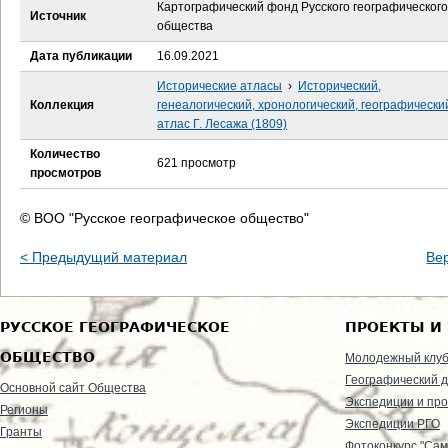
е
Картографический фонд Русского географического
Источник
общества
с
Дата публикации
16.09.2021
ь
Исторические атласы
›
Исторический,
Коллекция
генеалогический, хронологический, географически
атлас Г. Лесажа (1809)
Количество
621 просмотр
просмотров
© ВОО "Русское географическое общество"
< Предыдущий материал
Ве
РУССКОЕ ГЕОГРАФИЧЕСКОЕ
ПРОЕКТЫ И
ОБЩЕСТВО
Молодежный клу
Географический д
Основной сайт Общества
Экспедиции и пр
Регионы
Экспедиции РГО
Гранты
Фотоконкурс "Сам