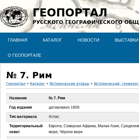
Jump to navigation
ГЕОПОРТАЛ
РУССКОГО ГЕОГРАФИЧЕСКОГО ОБЩ
ГЛАВНАЯ
КАТАЛОГ
НОВОСТИ
ВЫСТАВКИ
О ГЕОПОРТАЛЕ
№ 7. Рим
Геопортал
»
Каталог
»
Исторические атласы
»
Исторический, генеалог
В
Название
№ 7. Рим
ы
Год издания
датировано 1809
з
Тип материала
Атлас
Территориальный
Европа, Северная Африка, Малая Азия, Средизе
д
охват
море, Чёрное море