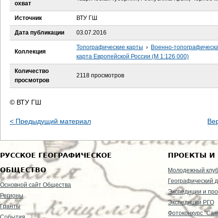
е
охват
Источник
ВТУ ГШ
с
Дата публикации
03.07.2016
ь
Топографические карты
›
Военно-топографическ
Коллекция
карта Европейской России (М 1:126 000)
Количество
2118 просмотров
просмотров
© ВТУ ГШ
< Предыдущий материал
Ве
РУССКОЕ ГЕОГРАФИЧЕСКОЕ
ПРОЕКТЫ И
ОБЩЕСТВО
Молодежный клу
Географический д
Основной сайт Общества
Экспедиции и пр
Регионы
Экспедиции РГО
Гранты
Фотоконкурс "Сам
События