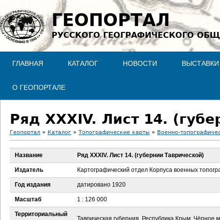
Jump to navigation
ГЕОПОРТАЛ
РУССКОГО ГЕОГРАФИЧЕСКОГО ОБЩ
ГЛАВНАЯ
КАТАЛОГ
НОВОСТИ
ВЫСТАВКИ
О ГЕОПОРТАЛЕ
Ряд XXXIV. Лист 14. (губ
Геопортал
»
Каталог
»
Топографические карты
»
Военно-топографичес
В
Название
Ряд XXXIV. Лист 14. (губернии Таврической)
ы
Издатель
Картографический отдел Корпуса военных топог
з
Год издания
датировано 1920
Масштаб
1 : 126 000
д
Территориальный
Таврическая губерния, Республика Крым, Чёрное 