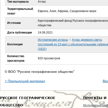
е
Тип материала
Атлас
Территориальный
с
Европа, Азия, Африка, Средиземное море
охват
ь
Картографический фонд Русского географического
Источник
общества
Дата публикации
24.09.2021
Исторические атласы
›
Атлас древнего света,
Коллекция
состоящий из 23 карт с объяснительными таблиц
(1831)
Количество
820 просмотров
просмотров
© ВОО "Русское географическое общество"
< Предыдущий материал
Ве
РУССКОЕ ГЕОГРАФИЧЕСКОЕ
ПРОЕКТЫ И
ОБЩЕСТВО
Молодежный клу