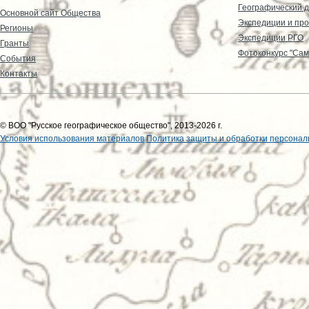
Географический д
Основной сайт Общества
Экспедиции и пр
Регионы
Экспедиции РГО
Гранты
Фотоконкурс "Сам
События
Контакты
© ВОО "Русское географическое общество", 2013-2026 г.
Условия использования материалов
Политика защиты и обработки персонал