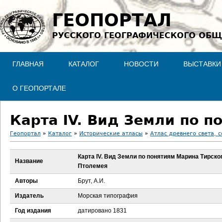
Jump to navigation
ГЕОПОРТАЛ
РУССКОГО ГЕОГРАФИЧЕСКОГО ОБЩ
ГЛАВНАЯ
КАТАЛОГ
НОВОСТИ
ВЫСТАВКИ
О ГЕОПОРТАЛЕ
Геопортал
»
Каталог
»
Исторические атласы
»
Атлас древнего света, 
В
Карта IV. Вид Земли по понятиям Марина Тирско
Название
Птолемея
ы
Авторы
Брут, А.И.
з
Издатель
Морская типография
д
Год издания
датировано 1831