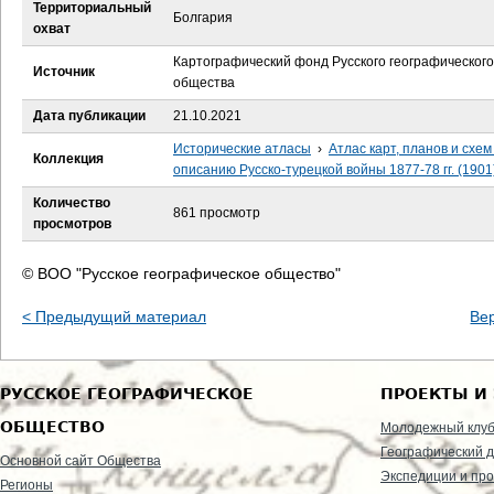
е
Территориальный
Болгария
охват
с
Картографический фонд Русского географического
Источник
общества
ь
Дата публикации
21.10.2021
Исторические атласы
›
Атлас карт, планов и схем
Коллекция
описанию Русско-турецкой войны 1877-78 гг. (1901
Количество
861 просмотр
просмотров
© ВОО "Русское географическое общество"
< Предыдущий материал
Ве
РУССКОЕ ГЕОГРАФИЧЕСКОЕ
ПРОЕКТЫ И
ОБЩЕСТВО
Молодежный клу
Географический д
Основной сайт Общества
Экспедиции и пр
Регионы