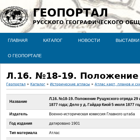
Jump to navigation
ГЕОПОРТАЛ
РУССКОГО ГЕОГРАФИЧЕСКОГО ОБЩ
ГЛАВНАЯ
КАТАЛОГ
НОВОСТИ
ВЫСТАВКИ
О ГЕОПОРТАЛЕ
Геопортал
»
Каталог
»
Исторические атласы
»
Атлас карт, планов и сх
В
Л.16. №18-19. Положение Рущукского отряда 29
Название
1877 года; Дело у д. Гайдар Киой 5 июля 1877 го
ы
Издатель
Военно-историческая комиссия Главного штаба
з
Год издания
датировано 1901
д
Тип материала
Атлас