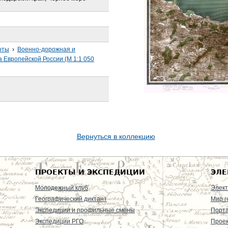
рты
›
Военно-дорожная и
а Европейской России (М 1:1 050
Вернуться в коллекцию
ПРОЕКТЫ И ЭКСПЕДИЦИИ
ЭЛЕ
Молодежный клуб
Элект
Географический диктант
Мир г
Экспедиции и профильные смены
Порт
Экспедиции РГО
Проек