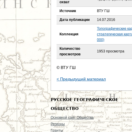
е
охват
Источник
ВТУ ГШ
с
Дата публикации
14.07.2016
ь
Топографические ка
Коллекция
стратегическая карт
000)
Количество
1953 просмотра
просмотров
© ВТУ ГШ
< Предыдущий материал
РУССКОЕ ГЕОГРАФИЧЕСКОЕ
ОБЩЕСТВО
Основной сайт Общества
Регионы
Гранты