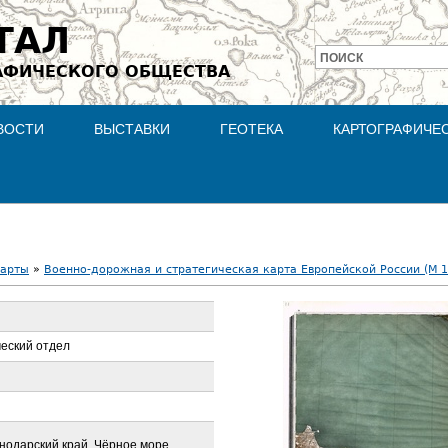
Jump to navigation
ТАЛ
ПОИСК
АФИЧЕСКОГО ОБЩЕСТВА
Форма
поиска
ВОСТИ
ВЫСТАВКИ
ГЕОТЕКА
КАРТОГРАФИЧЕ
карты
»
Военно-дорожная и стратегическая карта Европейской России (М 1
еский отдел
снодарский край, Чёрное море