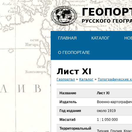
ГЕОПОР
РУССКОГО ГЕОГР
ГЛАВНАЯ
КАТАЛОГ
НО
О ГЕОПОРТАЛЕ
Лист XI
Геопортал
»
Каталог
»
Топографические 
В
Название
Лист XI
ы
Издатель
Военно-картографич
з
Год издания
около 1919
Масштаб
1 : 1 050 000
д
Территориальный
Турция, Грузия, Кра