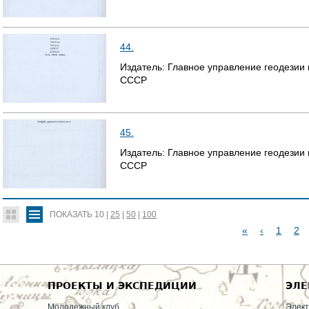
44.
Издатель:
Главное управление геодезии
СССР
45.
Издатель:
Главное управление геодезии
СССР
ПОКАЗАТЬ
10
|
25
|
50
|
100
«
‹
1
2
С
Т
ПРОЕКТЫ И ЭКСПЕДИЦИИ
ЭЛЕ
Р
Молодежный клуб
Элект