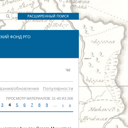
РАСШИРЕННЫЙ ПОИСК
СКИЙ ФОНД РГО
здания/обновления
Популярности
ПРОСМОТР МАТЕРИАЛОВ: 31-40 ИЗ 266
3
4
5
6
7
8
9
…
›
»