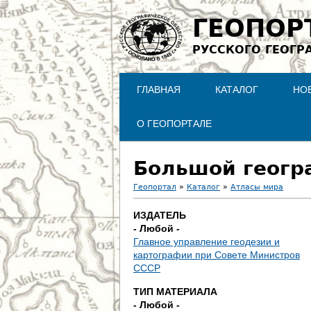
ГЕОПОР
РУССКОГО ГЕОГР
ГЛАВНАЯ
КАТАЛОГ
НО
О ГЕОПОРТАЛЕ
Большой геогр
Геопортал
»
Каталог
»
Атласы мира
В
ИЗДАТЕЛЬ
- Любой -
ы
Главное управление геодезии и
картографии при Совете Министров
з
СССР
д
ТИП МАТЕРИАЛА
- Любой -