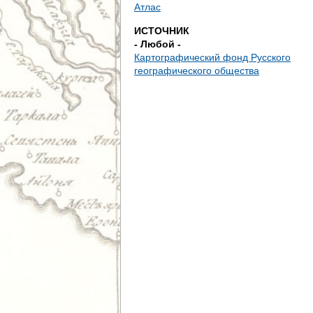
е
Атлас
ИСТОЧНИК
с
- Любой -
Картографический фонд Русского
ь
географического общества