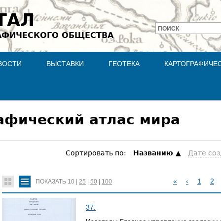
Jump to navigation
ТАЛ
ПОИСК
АФИЧЕСКОГО ОБЩЕСТВА
Форма
поиска
ВОСТИ
ВЫСТАВКИ
ГЕОТЕКА
КАРТОГРАФИЧЕ
афический атлас мира
Сортировать по:
Hазванию
Дате со
«
‹
1
2
ПОКАЗАТЬ
10
|
25
|
50
|
100
С
37.
Т