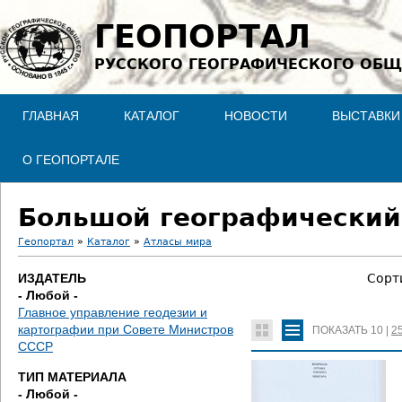
Jump to navigation
ГЕОПОРТАЛ
РУССКОГО ГЕОГРАФИЧЕСКОГО ОБЩ
ГЛАВНАЯ
КАТАЛОГ
НОВОСТИ
ВЫСТАВКИ
О ГЕОПОРТАЛЕ
Большой географический
Геопортал
»
Каталог
»
Атласы мира
В
ИЗДАТЕЛЬ
Сорт
- Любой -
ы
Главное управление геодезии и
картографии при Совете Министров
ПОКАЗАТЬ
10
|
2
з
СССР
д
ТИП МАТЕРИАЛА
- Любой -