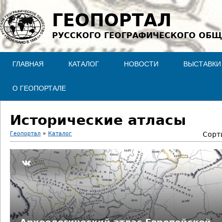
Jump to navigation
ГЕОПОРТАЛ
РУССКОГО ГЕОГРАФИЧЕСКОГО ОБЩ
ГЛАВНАЯ
КАТАЛОГ
НОВОСТИ
ВЫСТАВКИ
О ГЕОПОРТАЛЕ
Исторические атласы
Геопортал
»
Каталог
Сорт
В
ы
з
д