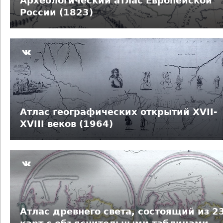
Археологический атлас Европейской
е
России (1823)
с
ь
Атлас географических открытий XVII-
XVIII веков (1964)
Атлас древнего света, состоящий из 2