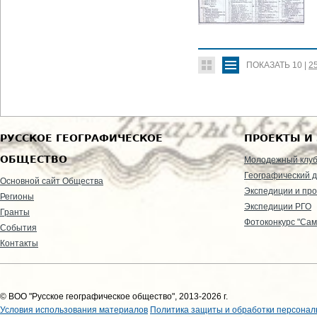
ПОКАЗАТЬ
10
|
2
РУССКОЕ ГЕОГРАФИЧЕСКОЕ
ПРОЕКТЫ И
ОБЩЕСТВО
Молодежный клу
Географический д
Основной сайт Общества
Экспедиции и пр
Регионы
Экспедиции РГО
Гранты
Фотоконкурс "Сам
События
Контакты
© ВОО "Русское географическое общество", 2013-2026 г.
Условия использования материалов
Политика защиты и обработки персонал