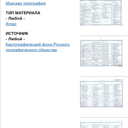
д
Морская типография
ТИП МАТЕРИАЛА
е
- Любой -
Атлас
с
ИСТОЧНИК
ь
- Любой -
Картографический фонд Русского
географического общества