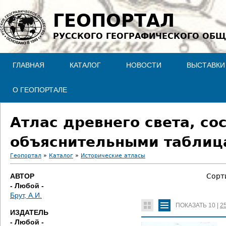
Jump to navigation
ГЕОПОРТАЛ
РУССКОГО ГЕОГРАФИЧЕСКОГО ОБЩ
ГЛАВНАЯ
КАТАЛОГ
НОВОСТИ
ВЫСТАВКИ
О ГЕОПОРТАЛЕ
Атлас древнего света, со
объяснительными таблиц
Геопортал
»
Каталог
»
Исторические атласы
В
АВТОР
Сорт
- Любой -
ы
Брут, А.И.
ПОКАЗАТЬ
10
|
2
з
ИЗДАТЕЛЬ
- Любой -