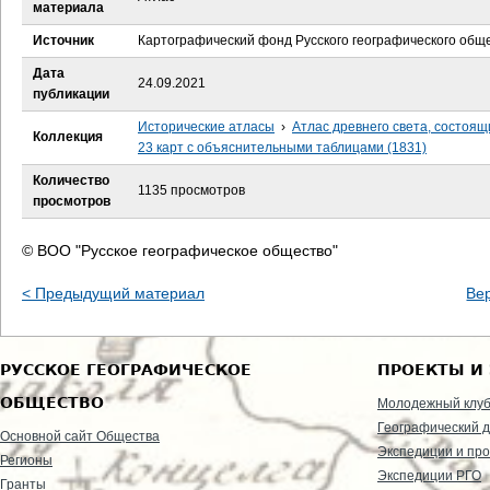
е
материала
Источник
Картографический фонд Русского географического общ
с
Дата
24.09.2021
ь
публикации
Исторические атласы
›
Атлас древнего света, состоящ
Коллекция
23 карт с объяснительными таблицами (1831)
Количество
1135 просмотров
просмотров
© ВОО "Русское географическое общество"
< Предыдущий материал
Ве
РУССКОЕ ГЕОГРАФИЧЕСКОЕ
ПРОЕКТЫ И
ОБЩЕСТВО
Молодежный клу
Географический д
Основной сайт Общества
Экспедиции и пр
Регионы
Экспедиции РГО
Гранты