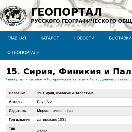
Jump to navigation
ГЕОПОРТАЛ
РУССКОГО ГЕОГРАФИЧЕСКОГО ОБЩ
ГЛАВНАЯ
КАТАЛОГ
НОВОСТИ
ВЫСТАВКИ
О ГЕОПОРТАЛЕ
15. Сирия, Финикия и Па
Геопортал
»
Каталог
»
Исторические атласы
»
Атлас древнего света, 
В
Название
15. Сирия, Финикия и Палестина
ы
Авторы
Брут, А.И.
з
Издатель
Морская типография
Год издания
датировано 1831
д
Тип
Атлас