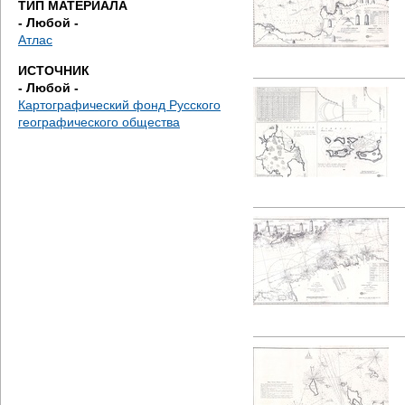
ТИП МАТЕРИАЛА
е
- Любой -
Атлас
с
ИСТОЧНИК
ь
- Любой -
Картографический фонд Русского
географического общества