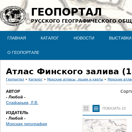
Jump to navigation
ГЕОПОРТАЛ
РУССКОГО ГЕОГРАФИЧЕСКОГО ОБЩ
ГЛАВНАЯ
КАТАЛОГ
НОВОСТИ
ВЫСТАВКИ
О ГЕОПОРТАЛЕ
Атлас Финского залива (1
Геопортал
»
Каталог
»
Морские атласы, лоции и карты
»
Морские атла
В
АВТОР
Сорт
- Любой -
ы
Спафарьев, Л.В.
ПОКАЗАТЬ
10
з
ИЗДАТЕЛЬ
- Любой -
д
Морская типография