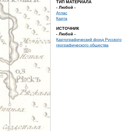
ТИП МАТЕРИАЛА
е
- Любой -
Атлас
с
Карта
ь
ИСТОЧНИК
- Любой -
Картографический фонд Русского
географического общества