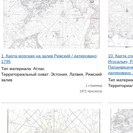
1. Карта морская на залив Рижский / датировано
10. Карта с
1795
Игосальку, 
Папанвицкую
Тип материала:
Атлас
датировано
Территориальный охват:
Эстония, Латвия, Рижский
залив
Тип матери
Территориал
1 страница
1971 просмотр