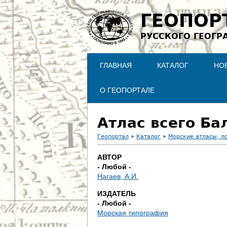
ГЕОПОР
РУССКОГО ГЕОГР
ГЛАВНАЯ
КАТАЛОГ
НО
О ГЕОПОРТАЛЕ
Атлас всего Ба
Геопортал
»
Каталог
»
Морские атласы, л
В
АВТОР
- Любой -
ы
Нагаев, А.И.
з
ИЗДАТЕЛЬ
- Любой -
д
Морская типография