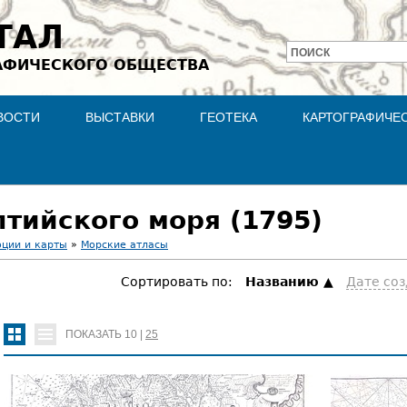
Jump to navigation
ТАЛ
ПОИСК
АФИЧЕСКОГО ОБЩЕСТВА
Форма
поиска
ВОСТИ
ВЫСТАВКИ
ГЕОТЕКА
КАРТОГРАФИЧЕ
лтийского моря (1795)
оции и карты
»
Морские атласы
Сортировать по:
Hазванию
Дате со
ПОКАЗАТЬ
10
|
25