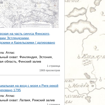
рская на часть синуса Финского,
ами Эстляндскими,
скими и Карельскими / датировано
ала:
Атлас
ьный охват:
Финляндия, Эстония,
ая область, Финский залив
1 страница
1969 просмотров
циальная на вход с моря к Риге рекой
тировано
1795
ала:
Атлас
ьный охват:
Латвия, Рижский залив
1 страница