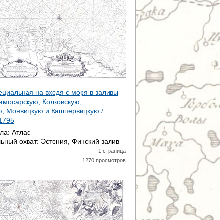
Р
А
Н
И
Ц
пециальная на входя с моря в заливы
Рамосарскую, Колковскую,
Ы
, Монвицкую и Кашпервицкую /
1795
ала:
Атлас
ьный охват:
Эстония, Финский залив
1 страница
1270 просмотров