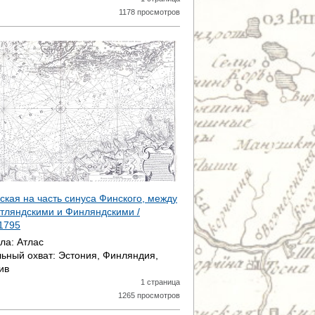
1178 просмотров
ская на часть синуса Финского, между
тляндскими и Финляндскими /
1795
ала:
Атлас
ьный охват:
Эстония, Финляндия,
ив
1 страница
1265 просмотров