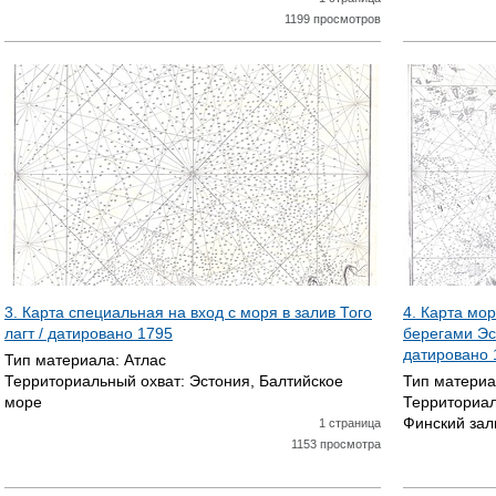
1199 просмотров
3. Карта специальная на вход с моря в залив Того
4. Карта мор
лагт / датировано
1795
берегами Эс
датировано
Тип материала:
Атлас
Территориальный охват:
Эстония, Балтийское
Тип матери
море
Территориал
Финский зал
1 страница
1153 просмотра