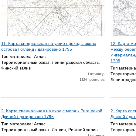
11. Карта специальная на узкие проходы около
12. Карта мо
острова Гогланд / датировано
1795
между берег
Ингермаланд
Тип материала:
Атлас
1795
Территориальный охват:
Ленинградская область,
Финский залив
Тип матери
Территориал
1 страница
Ленинградск
1324 просмотра
2. Карта специальная на вход с моря к Риге рекой
2. Карта спе
Двиной / датировано
1795
Двиной / да
Тип материала:
Атлас
Тип матери
Территориальный охват:
Латвия, Рижский залив
Территориал
1 страница