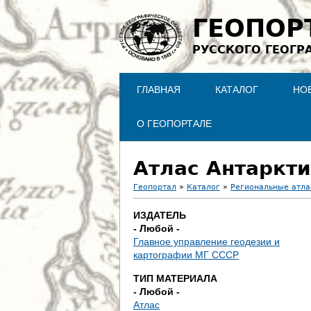
ГЕОПОР
РУССКОГО ГЕОГР
ГЛАВНАЯ
КАТАЛОГ
НО
О ГЕОПОРТАЛЕ
Атлас Антарктик
Геопортал
»
Каталог
»
Региональные атл
В
ИЗДАТЕЛЬ
- Любой -
ы
Главное управление геодезии и
картографии МГ СССР
з
ТИП МАТЕРИАЛА
д
- Любой -
Атлас