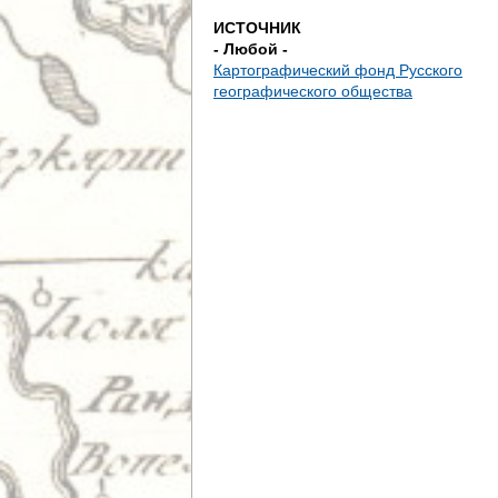
е
ИСТОЧНИК
- Любой -
с
Картографический фонд Русского
географического общества
ь