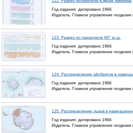
122. Разрез Антарктида-Южная Америка
Год издания:
датировано
1966
Издатель:
Главное управление геодезии
123. Разрез по параллели 60° ю.ш.
Год издания:
датировано
1966
Издатель:
Главное управление геодезии
124. Распределение айсбергов в навига
Год издания:
датировано
1966
Издатель:
Главное управление геодезии
125. Распределение льдов в навигацион
Год издания:
датировано
1966
Издатель:
Главное управление геодезии