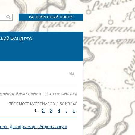
РАСШИРЕННЫЙ ПОИСК
СКИЙ ФОНД РГО
здания/обновления
Популярности
ПРОСМОТР МАТЕРИАЛОВ: 1-50 ИЗ 160
1
2
3
4
›
»
С
олн. Декабрь-март; Апрель-август
Т