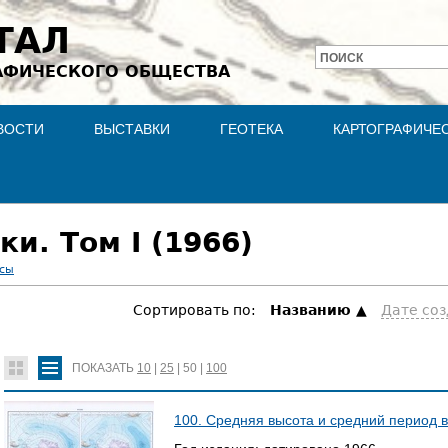
Jump to navigation
ТАЛ
ПОИСК
АФИЧЕСКОГО ОБЩЕСТВА
Форма
поиска
ВОСТИ
ВЫСТАВКИ
ГЕОТЕКА
КАРТОГРАФИЧЕ
и. Том I (1966)
асы
Сортировать по:
Hазванию
Дате со
ПОКАЗАТЬ
10
|
25
|
50
|
100
100. Средняя высота и средний период в