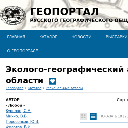
Jump to navigation
ГЕОПОРТАЛ
РУССКОГО ГЕОГРАФИЧЕСКОГО ОБЩ
ГЛАВНАЯ
КАТАЛОГ
НОВОСТИ
ВЫСТАВКИ
О ГЕОПОРТАЛЕ
Эколого-географический 
области
Геопортал
»
Каталог
»
Региональные атласы
В
АВТОР
Сорт
- Любой -
ы
Куролап, С.А.
Михно, В.Б.
ПОКАЗАТЬ
10
|
2
з
Поросенков, Ю.В.
Федотов, В.И.