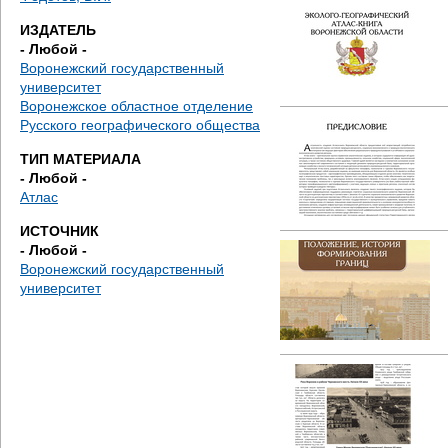
д
ИЗДАТЕЛЬ
е
- Любой -
Воронежский государственный
с
университет
Воронежское областное отделение
ь
Русского географического общества
ТИП МАТЕРИАЛА
- Любой -
Атлас
ИСТОЧНИК
- Любой -
Воронежский государственный
университет