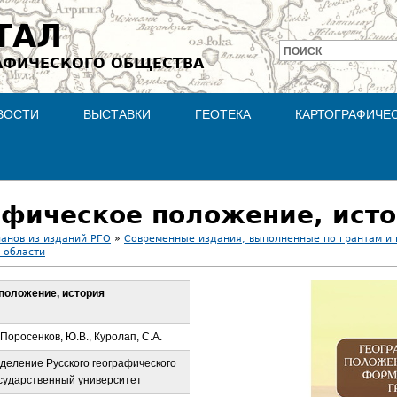
Jump to navigation
ТАЛ
ПОИСК
АФИЧЕСКОГО ОБЩЕСТВА
Форма
поиска
ВОСТИ
ВЫСТАВКИ
ГЕОТЕКА
КАРТОГРАФИЧЕ
ланов из изданий РГО
»
Современные издания, выполненные по грантам и
 области
 положение, история
 Поросенков, Ю.В., Куролап, С.А.
деление Русского географического
сударственный университет