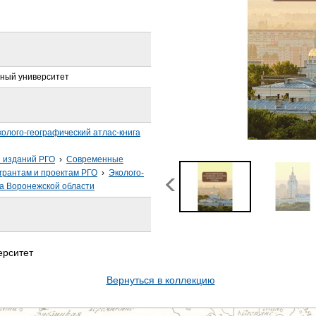
нный университет
колого-географический атлас-книга
з изданий РГО
›
Современные
грантам и проектам РГО
›
Эколого-
га Воронежской области
ерситет
Вернуться в коллекцию