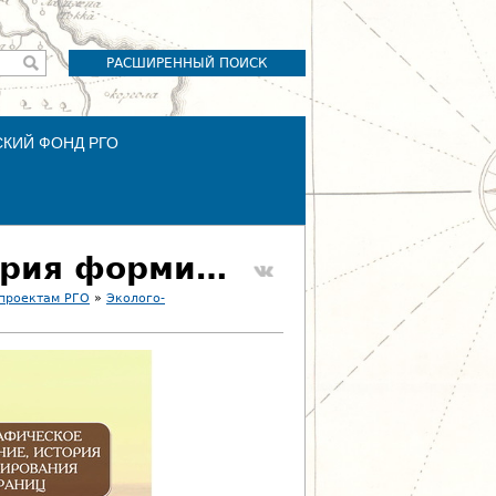
РАСШИРЕННЫЙ ПОИСК
СКИЙ ФОНД РГО
008-012. Географическое положение, история формирования границ
 проектам РГО
»
Эколого-