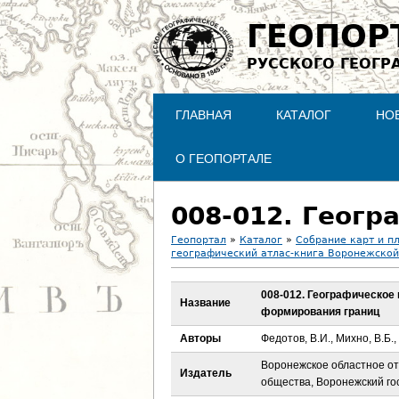
ГЕОПОР
РУССКОГО ГЕОГР
ГЛАВНАЯ
КАТАЛОГ
НО
О ГЕОПОРТАЛЕ
Геопортал
»
Каталог
»
Собрание карт и п
географический атлас-книга Воронежской
В
008-012. Географическое
ы
Название
формирования границ
з
Авторы
Федотов, В.И., Михно, В.Б.,
Воронежское областное от
д
Издатель
общества, Воронежский го