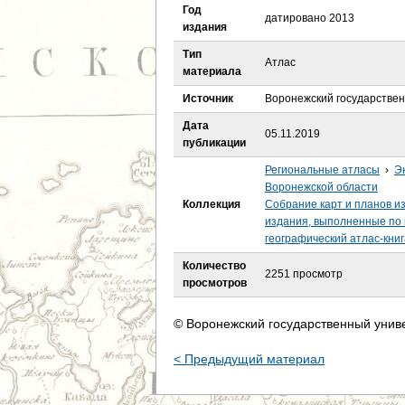
е
Год
датировано 2013
издания
с
Тип
Атлас
материала
ь
Источник
Воронежский государстве
Дата
05.11.2019
публикации
Региональные атласы
›
Э
Воронежской области
Коллекция
Собрание карт и планов и
издания, выполненные по 
географический атлас-кни
Количество
2251 просмотр
просмотров
© Воронежский государственный унив
< Предыдущий материал