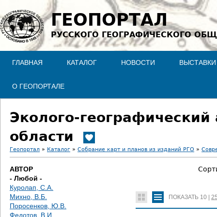
Jump to navigation
ГЕОПОРТАЛ
РУССКОГО ГЕОГРАФИЧЕСКОГО ОБЩ
ГЛАВНАЯ
КАТАЛОГ
НОВОСТИ
ВЫСТАВКИ
О ГЕОПОРТАЛЕ
Эколого-географический 
области
Геопортал
»
Каталог
»
Собрание карт и планов из изданий РГО
»
Совр
В
АВТОР
Сорт
- Любой -
ы
Куролап, С.А.
Михно, В.Б.
ПОКАЗАТЬ
10
|
2
з
Поросенков, Ю.В.
Федотов, В.И.