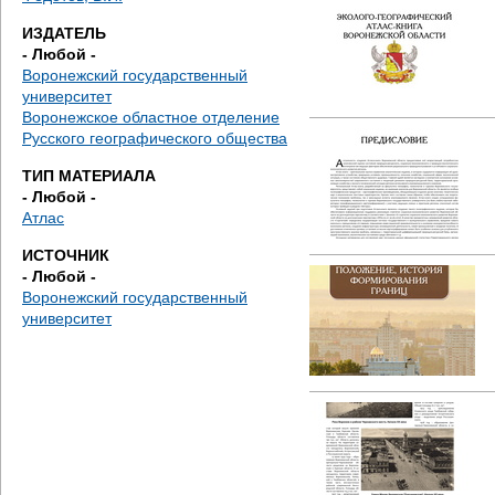
д
ИЗДАТЕЛЬ
е
- Любой -
Воронежский государственный
с
университет
Воронежское областное отделение
ь
Русского географического общества
ТИП МАТЕРИАЛА
- Любой -
Атлас
ИСТОЧНИК
- Любой -
Воронежский государственный
университет