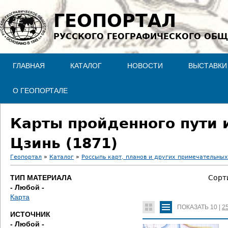
Jump to navigation
ГЕОПОРТАЛ
РУССКОГО ГЕОГРАФИЧЕСКОГО ОБЩ
ГЛАВНАЯ
КАТАЛОГ
НОВОСТИ
ВЫСТАВКИ
О ГЕОПОРТАЛЕ
Карты пройденного пути и
Цзинь (1871)
Геопортал
»
Каталог
»
Россыпь карт, планов и других примечательны
В
ТИП МАТЕРИАЛА
Сорт
- Любой -
ы
Карта
ПОКАЗАТЬ
10
|
2
з
ИСТОЧНИК
- Любой -