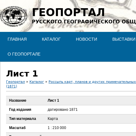
Jump to navigation
ГЕОПОРТАЛ
РУССКОГО ГЕОГРАФИЧЕСКОГО ОБЩ
ГЛАВНАЯ
КАТАЛОГ
НОВОСТИ
ВЫСТАВКИ
О ГЕОПОРТАЛЕ
Лист 1
Геопортал
»
Каталог
»
Россыпь карт, планов и других примечательны
(1871)
В
Название
Лист 1
ы
Год издания
датировано 1871
з
Тип материала
Карта
д
Масштаб
1 : 210 000