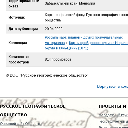
Территориальный
е
Забайкальский край, Монголия
охват
с
Картографический фонд Русского географического
Источник
общества
ь
Дата публикации
20.04.2022
Россыпь карт, планов и других примечательных
Коллекция
материалов
›
Карты пройденного пути из Нерчин
округа в Тянь-Цзинь (1871)
Количество
814 просмотров
просмотров
© ВОО "Русское географическое общество"
Вернуться в ко
РУССКОЕ ГЕОГРАФИЧЕСКОЕ
ПРОЕКТЫ И
ОБЩЕСТВО
Молодежный клу
Географический д
Основной сайт Общества
Экспедиции и пр