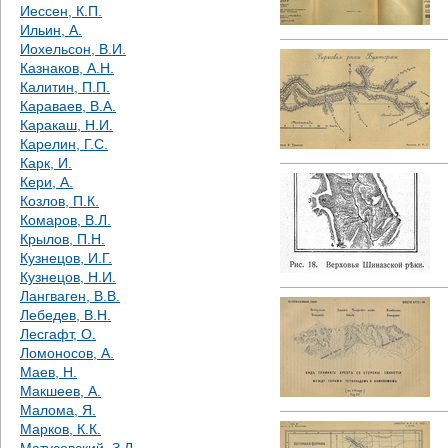
Иессен, К.П.
Ильин, А.
Иохельсон, В.И.
Казнаков, А.Н.
Калитин, П.П.
Караваев, В.А.
Каракаш, Н.И.
Карелин, Г.С.
Карк, И.
Кери, А.
Козлов, П.К.
Комаров, В.Л.
Крылов, П.Н.
Кузнецов, И.Г.
Кузнецов, Н.И.
Лангваген, В.В.
Лебедев, В.Н.
Лесгафт, О.
Ломоносов, А.
Маев, Н.
Макшеев, А.
Малома, Я.
Марков, К.К.