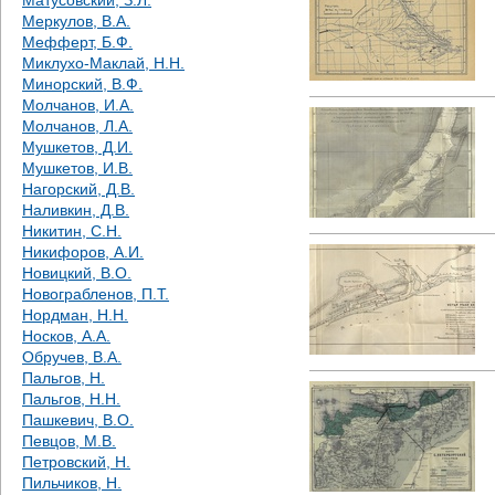
Матусовский, З.Л.
Меркулов, В.А.
Мефферт, Б.Ф.
Миклухо-Маклай, Н.Н.
Минорский, В.Ф.
Молчанов, И.А.
Молчанов, Л.А.
Мушкетов, Д.И.
Мушкетов, И.В.
Нагорский, Д.В.
Наливкин, Д.В.
Никитин, С.Н.
Никифоров, А.И.
Новицкий, В.О.
Новограбленов, П.Т.
Нордман, Н.Н.
Носков, А.А.
Обручев, В.А.
Пальгов, Н.
Пальгов, Н.Н.
Пашкевич, В.О.
Певцов, М.В.
Петровский, Н.
Пильчиков, Н.