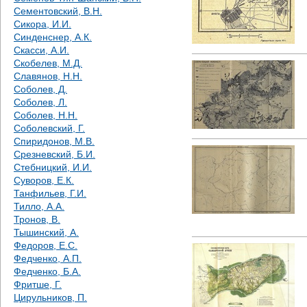
Сементовский, В.Н.
Сикора, И.И.
Синденснер, А.К.
Скасси, А.И.
Скобелев, М.Д.
Славянов, Н.Н.
Соболев, Д.
Соболев, Л.
Соболев, Н.Н.
Соболевский, Г.
Спиридонов, М.В.
Срезневский, Б.И.
Стебницкий, И.И.
Суворов, Е.К.
Танфильев, Г.И.
Тилло, А.А.
Тронов, В.
Тышинский, А.
Федоров, Е.С.
Федченко, А.П.
Федченко, Б.А.
Фритше, Г.
Цирульников, П.