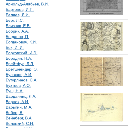
е
Арнольд-Алябьев, В.И.
Бартенев, И.П.
с
Беляев, Я.И.
Берг, Л.С.
ь
Близняк, Е.В.
Бобрик, А.А.
Богданов, П.
Богданович, К.И.
Бок, И. И.
Борковский, И.Э.
Бородин, Н.А.
Брейтфус, Л.Л.
Бретшнейдер, Э.
Булгаков, А.И.
Бутурлинов, С.А.
Бухтеев, А.О.
Буш, Н.А.
Варданянц, Л.А.
Варнек, А.И.
Варыгин, М.А.
Вебер, В.
Вейнберг, В.А.
Велецкий, С.Н.