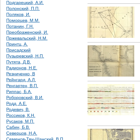
Подгарецкий, А.И.
Полонский, П.П.
Поляков, И.
Поморцев, М.М.
Потанин, Г.Н.
Преображенский, И.
Пржевальский, Н.М.
Принтц, А.
Присадский
Пузыревский, Н.П.
Путята, Д.В.
Радионов, Н.Е.
Резниченко, В
Рейнгард, А.Л.
Ренгартен, В.П.
Риппас, Б.А.
Роборовский, В.И.
Родд, А.Е.
Родевич, В.
Россиков, К.Н.
Русаков, М.П.
Сабин, Б.В.
Северцов, Н.А.
Семенов-Тян-Шанский, В.П.