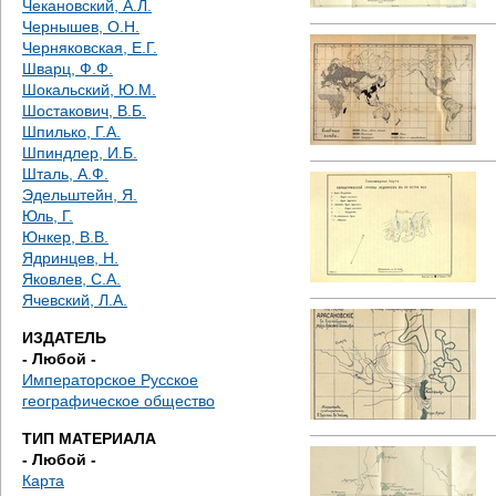
Чекановский, А.Л.
Чернышев, О.Н.
Черняковская, Е.Г.
Шварц, Ф.Ф.
Шокальский, Ю.М.
Шостакович, В.Б.
Шпилько, Г.А.
Шпиндлер, И.Б.
Шталь, А.Ф.
Эдельштейн, Я.
Юль, Г.
Юнкер, В.В.
Ядринцев, Н.
Яковлев, С.А.
Ячевский, Л.А.
ИЗДАТЕЛЬ
- Любой -
Императорское Русское
географическое общество
ТИП МАТЕРИАЛА
- Любой -
Карта