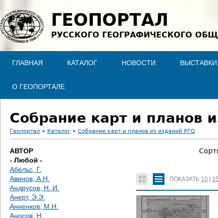
Jump to navigation
ГЕОПОРТАЛ
РУССКОГО ГЕОГРАФИЧЕСКОГО ОБЩ
ГЛАВНАЯ
КАТАЛОГ
НОВОСТИ
ВЫСТАВКИ
О ГЕОПОРТАЛЕ
Собрание карт и планов и
Геопортал
»
Каталог
»
Собрание карт и планов из изданий РГО
В
АВТОР
Сорт
- Любой -
ы
Абельс, Г.
Авинов, А.Н.
ПОКАЗАТЬ
10
|
2
з
Андрусов, Н. И.
Анерт, Э.Э.
д
Анненков, М.Н.
Аносов, Н.