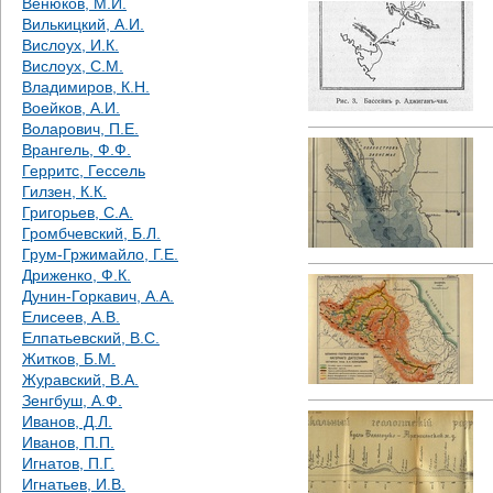
Венюков, М.И.
Вилькицкий, А.И.
Вислоух, И.К.
Вислоух, С.М.
Владимиров, К.Н.
Воейков, А.И.
Воларович, П.Е.
Врангель, Ф.Ф.
Герритс, Гессель
Гилзен, К.К.
Григорьев, С.А.
Громбчевский, Б.Л.
Грум-Гржимайло, Г.Е.
Дриженко, Ф.К.
Дунин-Горкавич, А.А.
Елисеев, А.В.
Елпатьевский, В.С.
Житков, Б.М.
Журавский, В.А.
Зенгбуш, А.Ф.
Иванов, Д.Л.
Иванов, П.П.
Игнатов, П.Г.
Игнатьев, И.В.