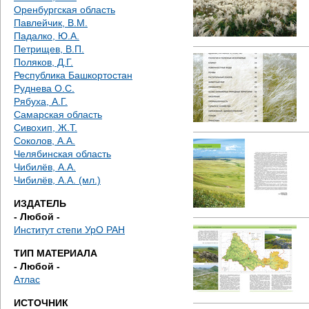
е
Оренбургская область
Павлейчик, В.М.
с
Падалко, Ю.А.
Петрищев, В.П.
ь
Поляков, Д.Г.
Республика Башкортостан
Руднева О.С.
Рябуха, А.Г.
Самарская область
Сивохип, Ж.Т.
Соколов, А.А.
Челябинская область
Чибилёв, А.А.
Чибилёв, А.А. (мл.)
ИЗДАТЕЛЬ
- Любой -
Институт степи УрО РАН
ТИП МАТЕРИАЛА
- Любой -
Атлас
ИСТОЧНИК