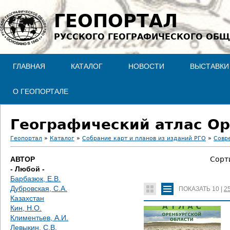
Jump to navigation
ГЕОПОРТАЛ
РУССКОГО ГЕОГРАФИЧЕСКОГО ОБЩ
ГЛАВНАЯ
КАТАЛОГ
НОВОСТИ
ВЫСТАВКИ
О ГЕОПОРТАЛЕ
Географический атлас Ор
Геопортал
»
Каталог
»
Собрание карт и планов из изданий РГО
»
Совр
В
АВТОР
Сорт
- Любой -
ы
Барбазюк, Е.В.
Дубровская, С.А.
ПОКАЗАТЬ
10
|
2
з
Казахстан
Кин, Н.О.
д
Климентьев, А.И.
Левыкин, С.В.