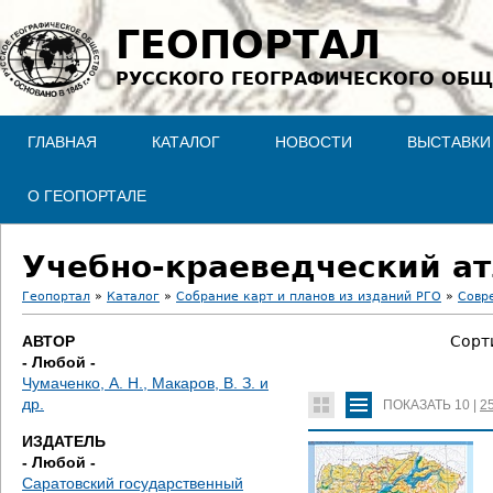
Jump to navigation
ГЕОПОРТАЛ
РУССКОГО ГЕОГРАФИЧЕСКОГО ОБЩ
ГЛАВНАЯ
КАТАЛОГ
НОВОСТИ
ВЫСТАВКИ
О ГЕОПОРТАЛЕ
Учебно-краеведческий ат
Геопортал
»
Каталог
»
Собрание карт и планов из изданий РГО
»
Совр
В
АВТОР
Сорт
- Любой -
ы
Чумаченко, А. Н., Макаров, В. З. и
др.
ПОКАЗАТЬ
10
|
2
з
ИЗДАТЕЛЬ
д
- Любой -
Саратовский государственный