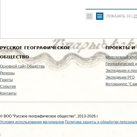
ПОКАЗАТЬ
10
|
2
РУССКОЕ ГЕОГРАФИЧЕСКОЕ
ПРОЕКТЫ И
ОБЩЕСТВО
Молодежный клу
Географический д
Основной сайт Общества
Экспедиции и пр
Регионы
Экспедиции РГО
Гранты
Фотоконкурс "Сам
События
Контакты
© ВОО "Русское географическое общество", 2013-2026 г.
Условия использования материалов
Политика защиты и обработки персонал