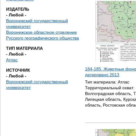
д
ИЗДАТЕЛЬ
е
- Любой -
Воронежский государственный
с
университет
Воронежское областное отделение
ь
Русского географического общества
ТИП МАТЕРИАЛА
- Любой -
Атлас
184-185. Животные фоно
ИСТОЧНИК
датировано
2013
- Любой -
Воронежский государственный
Тип материала:
Атлас
университет
Территориальный охват:
Волгоградская область, 
Липецкая область, Курск
область, Ростовская обла