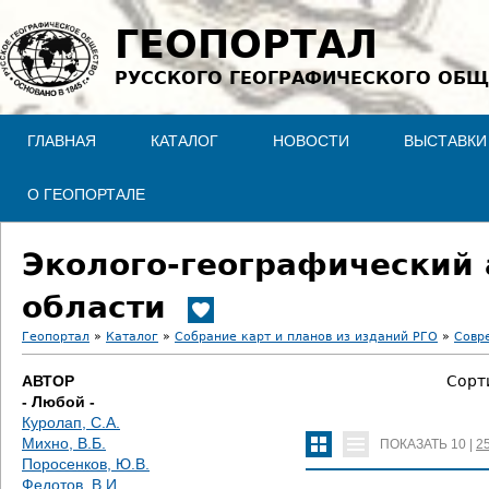
Jump to navigation
ГЕОПОРТАЛ
РУССКОГО ГЕОГРАФИЧЕСКОГО ОБЩ
ГЛАВНАЯ
КАТАЛОГ
НОВОСТИ
ВЫСТАВКИ
О ГЕОПОРТАЛЕ
Эколого-географический 
области
Геопортал
»
Каталог
»
Собрание карт и планов из изданий РГО
»
Совр
В
АВТОР
Сорт
- Любой -
ы
Куролап, С.А.
Михно, В.Б.
ПОКАЗАТЬ
10
|
2
з
Поросенков, Ю.В.
Федотов, В.И.