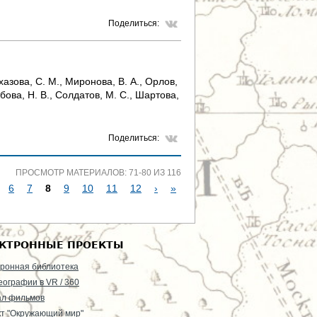
Поделиться:
лхазова, С. М., Миронова, В. А., Орлов,
ябова, Н. В., Солдатов, М. С., Шартова,
Поделиться:
ПРОСМОТР МАТЕРИАЛОВ: 71-80 ИЗ 116
6
7
8
9
10
11
12
›
»
КТРОННЫЕ ПРОЕКТЫ
ронная библиотека
еографии в VR / 360
ал фильмов
т "Окружающий мир"