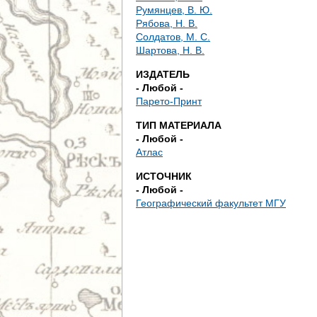
е
Румянцев, В. Ю.
Рябова, Н. В.
с
Солдатов, М. С.
Шартова, Н. В.
ь
ИЗДАТЕЛЬ
- Любой -
Парето-Принт
ТИП МАТЕРИАЛА
- Любой -
Атлас
ИСТОЧНИК
- Любой -
Географический факультет МГУ