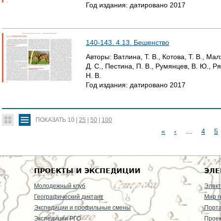
Год издания:
датировано
2017
140-143. 4.13. Бешенство
Авторы:
Ватлина, Т. В., Котова, Т. В., Ма
Д. С., Пестина, П. В., Румянцев, В. Ю., Р
Н. В.
Год издания:
датировано
2017
ПОКАЗАТЬ
10
|
25
|
50
|
100
«
‹
…
4
5
С
Т
ПРОЕКТЫ И ЭКСПЕДИЦИИ
ЭЛЕ
Р
Молодежный клуб
Элект
Географический диктант
Мир г
А
Экспедиции и профильные смены
Порт
Экспедиции РГО
Проек