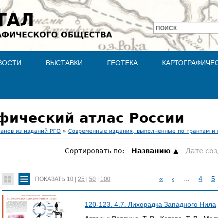
Jump to navigation
ТАЛ
ПОИСК
АФИЧЕСКОГО ОБЩЕСТВА
Форма
поиска
ВОСТИ
ВЫСТАВКИ
ГЕОТЕКА
КАРТОГРАФИЧЕ
фический атлас России
ланов из изданий РГО
»
Современные издания, выполненные по грантам и
Сортировать по:
Hазванию
Дате со
«
‹
…
4
5
ПОКАЗАТЬ
10
|
25
|
50
|
100
С
120-123. 4.7. Лихорадка Западного Нила
Т