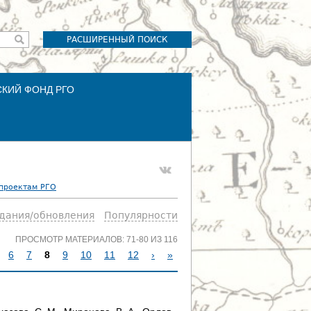
РАСШИРЕННЫЙ ПОИСК
СКИЙ ФОНД РГО
 проектам РГО
здания/обновления
Популярности
ПРОСМОТР МАТЕРИАЛОВ: 71-80 ИЗ 116
6
7
8
9
10
11
12
›
»