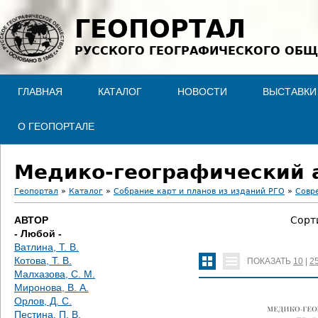
Jump to navigation
ГЕОПОРТАЛ
РУССКОГО ГЕОГРАФИЧЕСКОГО ОБЩ
ГЛАВНАЯ
КАТАЛОГ
НОВОСТИ
ВЫСТАВКИ
О ГЕОПОРТАЛЕ
Медико-географический 
Геопортал
»
Каталог
»
Собрание карт и планов из изданий РГО
»
Совр
В
АВТОР
Сорт
- Любой -
ы
Ватлина, Т. В.
Котова, Т. В.
ПОКАЗАТЬ
10
|
2
з
Малхазова, С. М.
Миронова, В. А.
д
Орлов, Д. С.
Пестина, П. В.