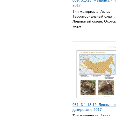
059. 3.1-15. Мышовка и п
2017
Тип материала:
Атлас
Территориальный охват:
Ледовитый океан, Охотск
море
061. 3.1-18,19. Лесные п
датировано
2017
Тип материала:
Атлас