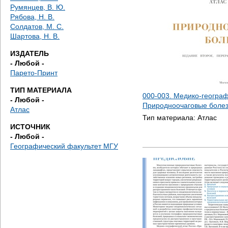
е
Румянцев, В. Ю.
Рябова, Н. В.
с
Солдатов, М. С.
Шартова, Н. В.
ь
ИЗДАТЕЛЬ
- Любой -
Парето-Принт
ТИП МАТЕРИАЛА
000-003. Медико-географ
- Любой -
Природноочаговые болез
Атлас
Тип материала:
Атлас
ИСТОЧНИК
- Любой -
Географический факультет МГУ