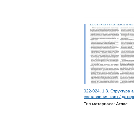
022-024. 1.3. Структура 
составления карт / дати
Тип материала:
Атлас